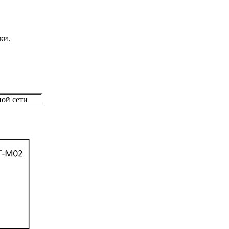
ки.
ой сети