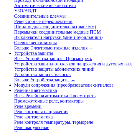
Провода в силиконовой изоляции
Автоматические выключатели
УЗО/АВДТ
Соединительные клеммы
Реверсивные переключатели
Шина медная соединительная (шаг 9мм)
Перемычки соединительные медные ПСМ
Выключатели нагрузки (мини-рубильники)
Осевые вентиляторы
Больше Электромонтажные изделия
→
Устройства защиты
Все - Устройства защиты
Просмотреть
Устройства защиты от скачков напряжения и дуговых раз
Устройство защиты абонентских линий
Устройство защиты насосов
Больше Устройства защиты
→
Модули сопряжения (преобразователи сигналов)
Релейная автоматика
Все - Релейная автоматика
Просмотреть
Промежуточные реле, контакторы
Реле времени
Реле контроля напряжения
Реле контроля тока
Реле контроля температуры, термореле
Реле импульсные