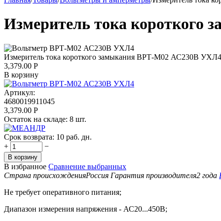
Измеритель тока короткого
Измеритель тока короткого замыкания ВРТ-М02 АС230В УХЛ
3,379.00
Р
В корзину
Артикул:
4680019911045
3,379.00
Р
Остаток на складе:
8 шт.
Срок возврата:
10 раб. дн.
+
−
В корзину
В избранное
Сравнение выбранных
Страна происхождения
Россия
Гарантия производителя
2 года
Не требует оперативного питания;
Диапазон измерения напряжения - АС20...450В;