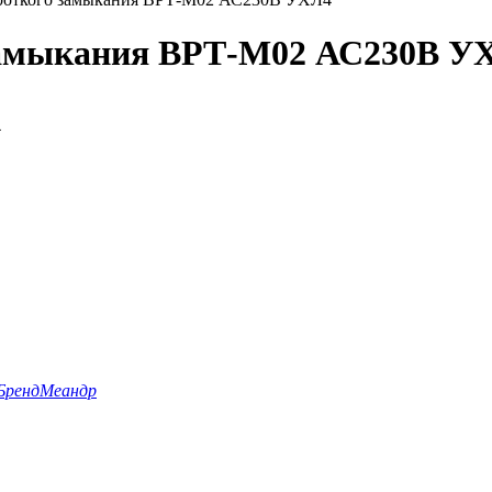
 замыкания ВРТ-М02 АС230В У
4
Бренд
Меандр