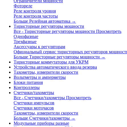
Ограничители мощности
Фотореле
Реле контроля уровня
Реле контроля частоты
Больше Релейная автоматика
→
Тиристорные регуляторы мощности
Все - Тиристорные регуляторы мощности
Просмотреть
Однофазные
Трехфазные
Аксессуары к регуляторам
Официальный сервис тиристорных регуляторов мощност
Больше Тиристорные регуляторы мощности
→
Тиристорные коммутаторы для УКРМ
Устройства автоматического ввода резерва
Тахометры, измерители скорости
Вольтметры и амперметры
Блоки питания
Контроллеры
Счетчики/тахометры
Все - Счетчики/тахометры
Просмотреть
Счетчики импульсов
Счетчики моточасов
Тахометры, измерители скорости
Больше Счетчики/тахометры
→
Модульные приборы разные