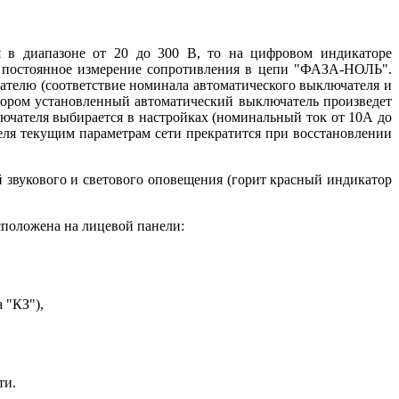
я в диапазоне от 20 до 300 В, то на цифровом индикаторе
т постоянное измерение сопротивления в цепи "ФАЗА-НОЛЬ".
ателю (соответствие номинала автоматического выключателя и
отором установленный автоматический выключатель произведет
ючателя выбирается в настройках (номинальный ток от 10А до
еля текущим параметрам сети прекратится при восстановлении
 звукового и светового оповещения (горит красный индикатор
асположена на лицевой панели:
 "КЗ"),
ти.