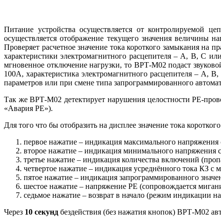
Питание устройства осуществляется от контролируемой це
осуществляется отображение текущего значения величины н
Проверяет расчетное значение тока короткого замыкания на 
характеристики электромагнитного расцепителя – А, В, С ил
мгновенное отключение нагрузки, то ВРТ-М02 подаст звуково
100А, характеристика электромагнитного расцепителя – А, В
параметров или при смене типа запрограммированного автома
Так же ВРТ-М02 детектирует нарушения целостности PE-прово
«Авария РЕ»).
Для того что бы отобразить на дисплее значение тока коротко
первое нажатие – индикация максимального напряжения с
второе нажатие – индикация минимального напряжения с
третье нажатие – индикация количества включений (проп
четвертое нажатие – индикация усреднённого тока КЗ с 
пятое нажатие – индикация запрограммированного значен
шестое нажатие – напряжение PE (сопровождается мигани
седьмое нажатие – возврат в начало (режим индикации н
Через
10 секунд
бездействия (без нажатия кнопок) ВРТ-М02 ав