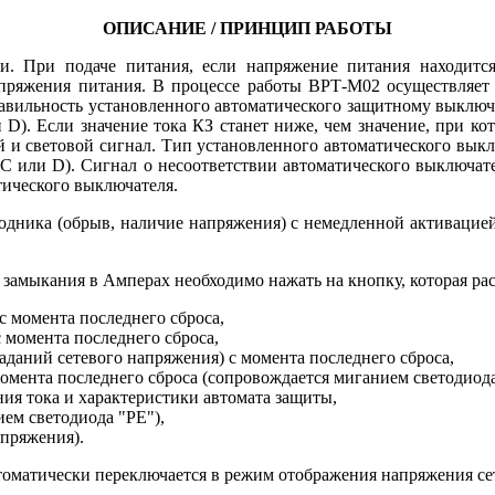
ОПИСАНИЕ / ПРИНЦИП РАБОТЫ
пи. При подаче питания, если напряжение питания находитс
апряжения питания. В процессе работы ВРТ-М02 осуществляе
правильность установленного автоматического защитному выключ
и D). Если значение тока КЗ станет ниже, чем значение, при к
й и световой сигнал. Тип установленного автоматического выкл
, С или D). Сигнал о несоответствии автоматического выключат
тического выключателя.
дника (обрыв, наличие напряжения) с немедленной активацией
го замыкания в Амперах необходимо нажать на кнопку, которая р
 момента последнего сброса,
 момента последнего сброса,
аданий сетевого напряжения) с момента последнего сброса,
момента последнего сброса (сопровождается миганием светодиода
ия тока и характеристики автомата защиты,
ем светодиода "РЕ"),
апряжения).
томатически переключается в режим отображения напряжения се