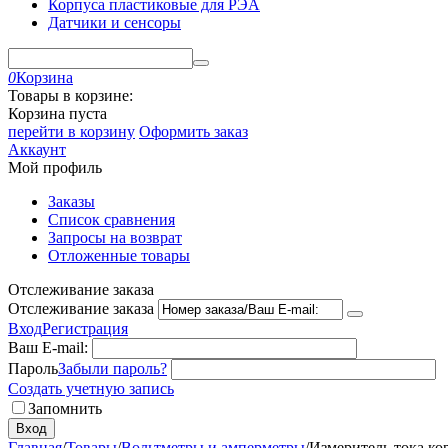
Корпуса пластиковые для РЭА
Датчики и сенсоры
0
Корзина
Товары в корзине:
Корзина пуста
перейти в корзину
Оформить заказ
Аккаунт
Мой профиль
Заказы
Список сравнения
Запросы на возврат
Отложенные товары
Отслеживание заказа
Отслеживание заказа
Вход
Регистрация
Ваш E-mail:
Пароль
Забыли пароль?
Создать учетную запись
Запомнить
Вход
Главная
/
Товары
/
Вольтметры и амперметры
/
Измеритель тока к