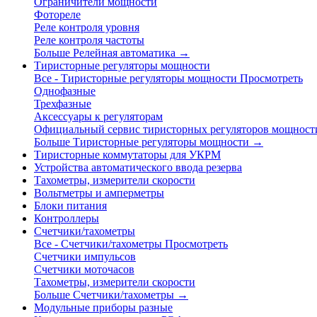
Ограничители мощности
Фотореле
Реле контроля уровня
Реле контроля частоты
Больше Релейная автоматика
→
Тиристорные регуляторы мощности
Все - Тиристорные регуляторы мощности
Просмотреть
Однофазные
Трехфазные
Аксессуары к регуляторам
Официальный сервис тиристорных регуляторов мощност
Больше Тиристорные регуляторы мощности
→
Тиристорные коммутаторы для УКРМ
Устройства автоматического ввода резерва
Тахометры, измерители скорости
Вольтметры и амперметры
Блоки питания
Контроллеры
Счетчики/тахометры
Все - Счетчики/тахометры
Просмотреть
Счетчики импульсов
Счетчики моточасов
Тахометры, измерители скорости
Больше Счетчики/тахометры
→
Модульные приборы разные