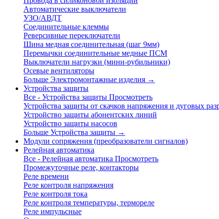
Провода в силиконовой изоляции
Автоматические выключатели
УЗО/АВДТ
Соединительные клеммы
Реверсивные переключатели
Шина медная соединительная (шаг 9мм)
Перемычки соединительные медные ПСМ
Выключатели нагрузки (мини-рубильники)
Осевые вентиляторы
Больше Электромонтажные изделия
→
Устройства защиты
Все - Устройства защиты
Просмотреть
Устройства защиты от скачков напряжения и дуговых раз
Устройство защиты абонентских линий
Устройство защиты насосов
Больше Устройства защиты
→
Модули сопряжения (преобразователи сигналов)
Релейная автоматика
Все - Релейная автоматика
Просмотреть
Промежуточные реле, контакторы
Реле времени
Реле контроля напряжения
Реле контроля тока
Реле контроля температуры, термореле
Реле импульсные