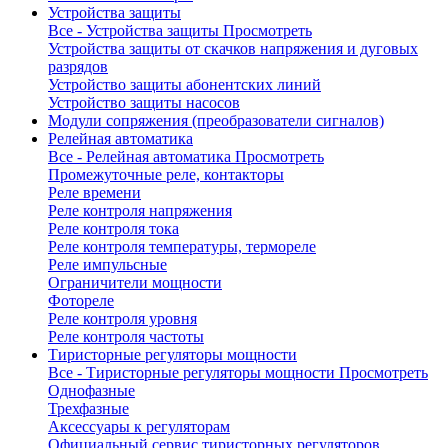
Устройства защиты
Все - Устройства защиты
Просмотреть
Устройства защиты от скачков напряжения и дуговых
разрядов
Устройство защиты абонентских линий
Устройство защиты насосов
Модули сопряжения (преобразователи сигналов)
Релейная автоматика
Все - Релейная автоматика
Просмотреть
Промежуточные реле, контакторы
Реле времени
Реле контроля напряжения
Реле контроля тока
Реле контроля температуры, термореле
Реле импульсные
Ограничители мощности
Фотореле
Реле контроля уровня
Реле контроля частоты
Тиристорные регуляторы мощности
Все - Тиристорные регуляторы мощности
Просмотреть
Однофазные
Трехфазные
Аксессуары к регуляторам
Официальный сервис тиристорных регуляторов