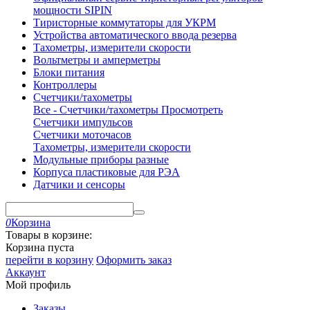
мощности SIPIN
Тиристорные коммутаторы для УКРМ
Устройства автоматического ввода резерва
Тахометры, измерители скорости
Вольтметры и амперметры
Блоки питания
Контроллеры
Счетчики/тахометры
Все - Счетчики/тахометры
Просмотреть
Счетчики импульсов
Счетчики моточасов
Тахометры, измерители скорости
Модульные приборы разные
Корпуса пластиковые для РЭА
Датчики и сенсоры
0
Корзина
Товары в корзине:
Корзина пуста
перейти в корзину
Оформить заказ
Аккаунт
Мой профиль
Заказы