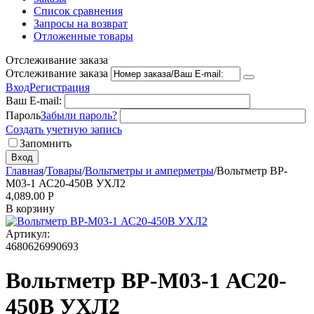
Список сравнения
Запросы на возврат
Отложенные товары
Отслеживание заказа
Отслеживание заказа
Вход
Регистрация
Ваш E-mail:
Пароль
Забыли пароль?
Создать учетную запись
Запомнить
Вход
Главная
/
Товары
/
Вольтметры и амперметры
/
Вольтметр ВР-
М03-1 АС20-450В УХЛ2
4,089.00
Р
В корзину
Артикул:
4680626990693
Вольтметр ВР-М03-1 АС20-
450В УХЛ2