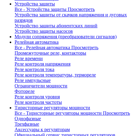
Устройства защиты
Все - Устройства защиты
Просмотреть
Устройства защиты от скачков напряжения и дуговых
разрядов
Устройство защиты абонентских линий
Устройство защиты насосов
Модули сопряжения (преобразователи сигналов)
Релейная автоматика
Все - Релейная автоматика
Просмотреть
Промежуточные реле, контакторы
Реле времени
Реле контроля напряжения
Реле контроля тока
Реле контроля температуры, термореле
Реле импульсные
Ограничители мощности
Фотореле
Реле контроля уровня
Реле контроля частоты
Тиристорные регуляторы мощности
Все - Тиристорные регуляторы мощности
Просмотреть
Однофазные
Трехфазные
Аксессуары к регуляторам
Официальный сервис тиристорных регуляторов