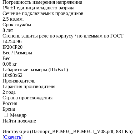
Погрешность измерения напряжения
1% ±1 единица младшего разряда
Сечение подключаемых проводников
2,5
кв.мм.
Срок службы
8 лет
Степень защиты реле по корпусу / по клеммам по ГОСТ
14254-96
IP20/IP20
Вес / Размеры
Вес
0.06
кг
Габаритные размеры (ШхВхГ)
18x93x62
Производитель
Гарантия производителя
2 года
Страна происхождения
Россия
Бренд
Меандр
Найти похожие
Инструкция (Паспорт_ВР-М03,_ВР-М03-1_V08.pdf, 881 Kb)
[
Скачать
]