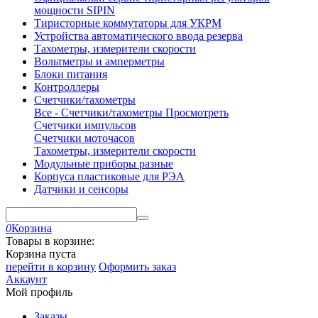
мощности SIPIN
Тиристорные коммутаторы для УКРМ
Устройства автоматического ввода резерва
Тахометры, измерители скорости
Вольтметры и амперметры
Блоки питания
Контроллеры
Счетчики/тахометры
Все - Счетчики/тахометры
Просмотреть
Счетчики импульсов
Счетчики моточасов
Тахометры, измерители скорости
Модульные приборы разные
Корпуса пластиковые для РЭА
Датчики и сенсоры
0
Корзина
Товары в корзине:
Корзина пуста
перейти в корзину
Оформить заказ
Аккаунт
Мой профиль
Заказы