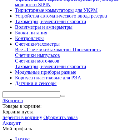
мощности SIPIN
Тиристорные коммутаторы для УКРМ
Устройства автоматического ввода резерва
Тахометры, измерители скорости
Вольтметры и амперметры
Блоки питания
Контроллеры
Счетчики/тахометры
Все - Счетчики/тахометры
Просмотреть
Счетчики импульсов
Счетчики моточасов
Тахометры, измерители скорости
Модульные приборы разные
Корпуса пластиковые для РЭА
Датчики и сенсоры
0
Корзина
Товары в корзине:
Корзина пуста
перейти в корзину
Оформить заказ
Аккаунт
Мой профиль
Заказы