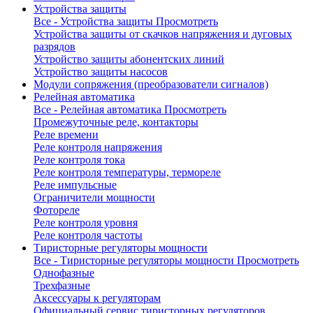
Устройства защиты
Все - Устройства защиты
Просмотреть
Устройства защиты от скачков напряжения и дуговых
разрядов
Устройство защиты абонентских линий
Устройство защиты насосов
Модули сопряжения (преобразователи сигналов)
Релейная автоматика
Все - Релейная автоматика
Просмотреть
Промежуточные реле, контакторы
Реле времени
Реле контроля напряжения
Реле контроля тока
Реле контроля температуры, термореле
Реле импульсные
Ограничители мощности
Фотореле
Реле контроля уровня
Реле контроля частоты
Тиристорные регуляторы мощности
Все - Тиристорные регуляторы мощности
Просмотреть
Однофазные
Трехфазные
Аксессуары к регуляторам
Официальный сервис тиристорных регуляторов