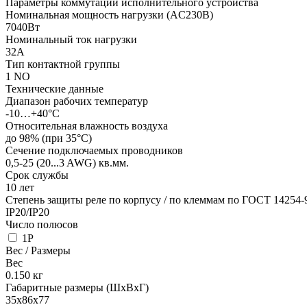
Параметры коммутации исполнительного устройства
Номинальная мощность нагрузки (AC230В)
7040Вт
Номинальный ток нагрузки
32А
Тип контактной группы
1 NO
Технические данные
Диапазон рабочих температур
-10…+40°С
Относительная влажность воздуха
до 98% (при 35°С)
Сечение подключаемых проводников
0,5-25 (20...3 AWG)
кв.мм.
Срок службы
10 лет
Степень защиты реле по корпусу / по клеммам по ГОСТ 14254-
IP20/IP20
Число полюсов
1P
Вес / Размеры
Вес
0.150
кг
Габаритные размеры (ШхВхГ)
35х86х77