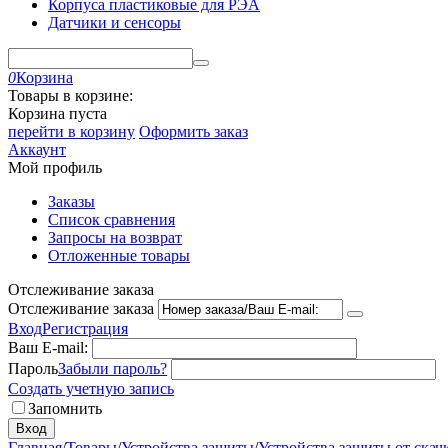
Корпуса пластиковые для РЭА
Датчики и сенсоры
0
Корзина
Товары в корзине:
Корзина пуста
перейти в корзину
Оформить заказ
Аккаунт
Мой профиль
Заказы
Список сравнения
Запросы на возврат
Отложенные товары
Отслеживание заказа
Отслеживание заказа
Вход
Регистрация
Ваш E-mail:
Пароль
Забыли пароль?
Создать учетную запись
Запомнить
Вход
Главная
/
Товары
/
Устройства защиты
/
Устройства защиты от скач