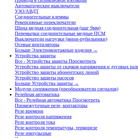
Провода в силиконовой изоляции
Автоматические выключатели
УЗО/АВДТ
Соединительные клеммы
Реверсивные переключатели
Шина медная соединительная (шаг 9мм)
Перемычки соединительные медные ПСМ
Выключатели нагрузки (мини-рубильники)
Осевые вентиляторы
Больше Электромонтажные изделия
→
Устройства защиты
Все - Устройства защиты
Просмотреть
Устройства защиты от скачков напряжения и дуговых раз
Устройство защиты абонентских линий
Устройство защиты насосов
Больше Устройства защиты
→
Модули сопряжения (преобразователи сигналов)
Релейная автоматика
Все - Релейная автоматика
Просмотреть
Промежуточные реле, контакторы
Реле времени
Реле контроля напряжения
Реле контроля тока
Реле контроля температуры, термореле
Реле импульсные