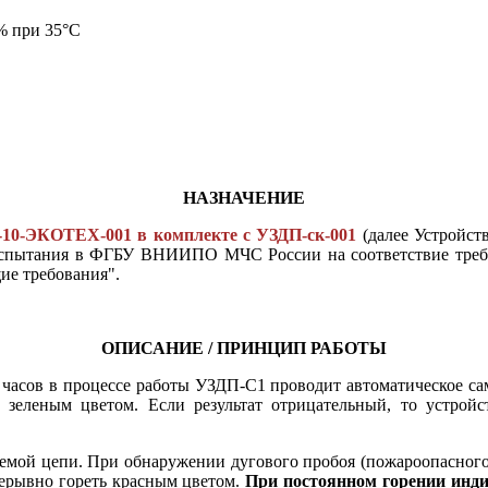
% при 35°C
НАЗНАЧЕНИЕ
-10-ЭКОТЕХ-001 в комплекте с УЗДП-ск-001
(далее Устройст
испытания в ФГБУ ВНИИПО МЧС России на соответствие требо
ие требования".
ОПИСАНИЕ / ПРИНЦИП РАБОТЫ
2 часов в процессе работы УЗДП-С1 проводит автоматическое с
 зеленым цветом. Если результат отрицательный, то устрой
емой цепи. При обнаружении дугового пробоя (пожароопасного
рерывно гореть красным цветом.
При постоянном горении инди