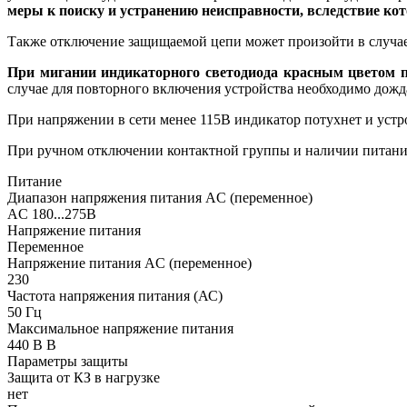
меры к поиску и устранению неисправности, вследствие ко
Также отключение защищаемой цепи может произойти в случае 
При мигании индикаторного светодиода красным цветом п
случае для повторного включения устройства необходимо дожда
При напряжении в сети менее 115В индикатор потухнет и устро
При ручном отключении контактной группы и наличии питания 
Питание
Диапазон напряжения питания AC (переменное)
AC 180...275В
Напряжение питания
Переменное
Напряжение питания AC (переменное)
230
Частота напряжения питания (АС)
50
Гц
Максимальное напряжение питания
440 В
В
Параметры защиты
Защита от КЗ в нагрузке
нет