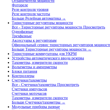
Ограничители мощности
Фотореле
Реле контроля уровня
Реле контроля частоты
Больше Релейная автоматика
→
Тиристорные регуляторы мощности
Все - Тиристорные регуляторы мощности
Просмотреть
Однофазные
Трехфазные
Аксессуары к регуляторам
Официальный сервис тиристорных регуляторов мощност
Больше Тиристорные регуляторы мощности
→
Тиристорные коммутаторы для УКРМ
Устройства автоматического ввода резерва
Тахометры, измерители скорости
Вольтметры и амперметры
Блоки питания
Контроллеры
Счетчики/тахометры
Все - Счетчики/тахометры
Просмотреть
Счетчики импульсов
Счетчики моточасов
Тахометры, измерители скорости
Больше Счетчики/тахометры
→
Модульные приборы разные