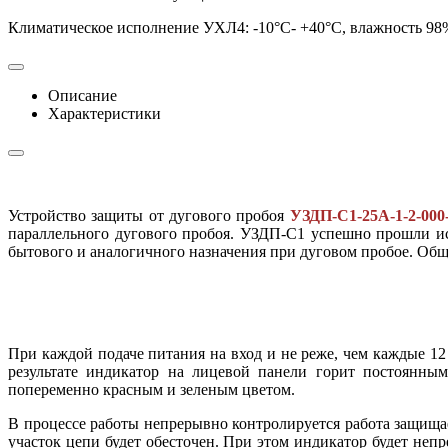
Климатическое исполнение УХЛ4: -10°C- +40°C, влажность 98
Описание
Характеристики
Устройство защиты от дугового пробоя
УЗДП-С1-25А-1-2-000
параллельного дугового пробоя. УЗДП-С1 успешно прошли 
бытового и аналогичного назначения при дуговом пробое. Общ
При каждой подаче питания на вход и не реже, чем каждые 1
результате индикатор на лицевой панели горит постоянным
попеременно красным и зеленым цветом.
В процессе работы непрерывно контролируется работа защища
участок цепи будет обесточен. При этом индикатор будет неп