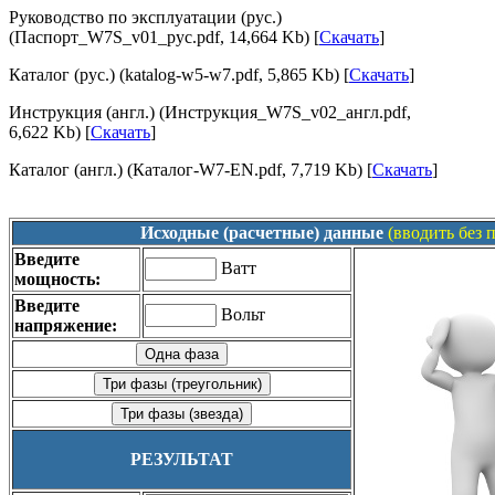
Руководство по эксплуатации (рус.)
(Паспорт_W7S_v01_рус.pdf, 14,664 Kb) [
Скачать
]
Каталог (рус.) (katalog-w5-w7.pdf, 5,865 Kb) [
Скачать
]
Инструкция (англ.) (Инструкция_W7S_v02_англ.pdf,
6,622 Kb) [
Скачать
]
Каталог (англ.) (Каталог-W7-EN.pdf, 7,719 Kb) [
Скачать
]
Исходные (расчетные) данные
(вводить без 
Введите
Ватт
мощность:
Введите
Вольт
напряжение:
РЕЗУЛЬТАТ