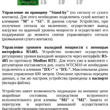
Управление по принципу
"Stand-by"
(по сигналу от сухого
контакта). Для этого необходимо подключить сухой контакт к
клеммами
"M"
и
"S1"
. В данном случае Устройство, при
получении сигнала на включение, осуществляет вывод
нагрузки на заданный уровень мощности и осуществляет его
поддержание до момента снятия управляющего сигнала
(размыкания сухого контакта).
Управление уровнем выходной мощности с помощью
интерфейса RS485.
Устройство позволяет осуществлять
регулировку уровня выходной мощности через интерфейс
RS-
485
по протоколу
Modbus RTU
. Для этого уже в комплекте с
регулятором поставляется доп. плата WTCM10 ее необходимо
подключить к клеммам
"DX+"
и
"DX-"
. Максимальная длина
линии управления 600 метров. Описание протокола передачи
данных, а так же настроек устройства приведены в
паспорте
(вкладка файлы).
Устройство имеет возможность индикации на внешние цепи
аварийные состояния, посредством встроенного
исполнительного реле клеммы
"M1"
и
"М2"
. Защита от
перегрузок и коротких замыканий осуществляется
быстродействующим предохранителем.