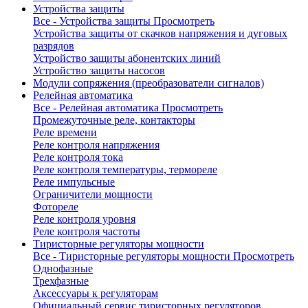
Устройства защиты
Все - Устройства защиты
Просмотреть
Устройства защиты от скачков напряжения и дуговых
разрядов
Устройство защиты абонентских линий
Устройство защиты насосов
Модули сопряжения (преобразователи сигналов)
Релейная автоматика
Все - Релейная автоматика
Просмотреть
Промежуточные реле, контакторы
Реле времени
Реле контроля напряжения
Реле контроля тока
Реле контроля температуры, термореле
Реле импульсные
Ограничители мощности
Фотореле
Реле контроля уровня
Реле контроля частоты
Тиристорные регуляторы мощности
Все - Тиристорные регуляторы мощности
Просмотреть
Однофазные
Трехфазные
Аксессуары к регуляторам
Официальный сервис тиристорных регуляторов