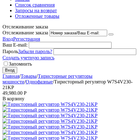
Список сравнения
Запросы на возврат
Отложенные товары
Отслеживание заказа
Отслеживание заказа
Вход
Регистрация
Ваш E-mail:
Пароль
Забыли пароль?
Создать учетную запись
Запомнить
Вход
Главная
/
Товары
/
Тиристорные регуляторы
мощности
/
Однофазные
/
Тиристорный регулятор W7S4V230-
21KP
49,980.00
Р
В корзину