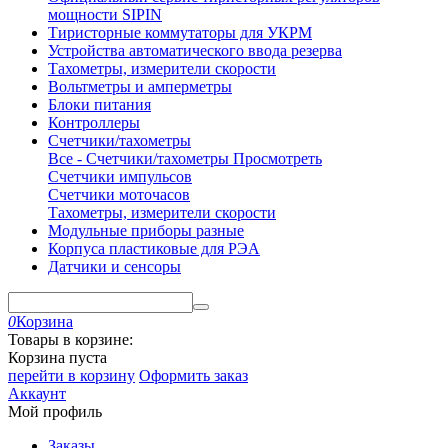
мощности SIPIN
Тиристорные коммутаторы для УКРМ
Устройства автоматического ввода резерва
Тахометры, измерители скорости
Вольтметры и амперметры
Блоки питания
Контроллеры
Счетчики/тахометры
Все - Счетчики/тахометры
Просмотреть
Счетчики импульсов
Счетчики моточасов
Тахометры, измерители скорости
Модульные приборы разные
Корпуса пластиковые для РЭА
Датчики и сенсоры
0
Корзина
Товары в корзине:
Корзина пуста
перейти в корзину
Оформить заказ
Аккаунт
Мой профиль
Заказы