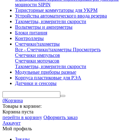
мощности SIPIN
Тиристорные коммутаторы для УКРМ
Устройства автоматического ввода резерва
Тахометры, измерители скорости
Вольтметры и амперметры
Блоки питания
Контроллеры
Счетчики/тахометры
Все - Счетчики/тахометры
Просмотреть
Счетчики импульсов
Счетчики моточасов
Тахометры, измерители скорости
Модульные приборы разные
Корпуса пластиковые для РЭА
Датчики и сенсоры
0
Корзина
Товары в корзине:
Корзина пуста
перейти в корзину
Оформить заказ
Аккаунт
Мой профиль
Заказы