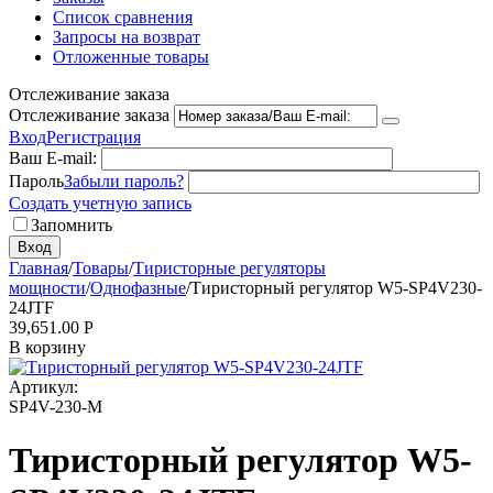
Список сравнения
Запросы на возврат
Отложенные товары
Отслеживание заказа
Отслеживание заказа
Вход
Регистрация
Ваш E-mail:
Пароль
Забыли пароль?
Создать учетную запись
Запомнить
Вход
Главная
/
Товары
/
Тиристорные регуляторы
мощности
/
Однофазные
/
Тиристорный регулятор W5-SP4V230-
24JTF
39,651.00
Р
В корзину
Артикул:
SP4V-230-М
Тиристорный регулятор W5-