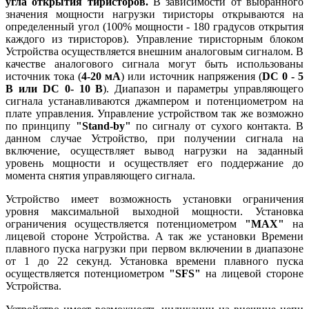
угла открытия тиристоров.
В зависимости от выбранного
значения мощности нагрузки тиристоры открываются на
определенный угол (100% мощности - 180 градусов открытия
каждого из тиристоров). Управление тиристорным блоком
Устройства осуществляется внешним аналоговым сигналом. В
качестве аналогового сигнала могут быть использованы
источник тока (
4-20 мА
) или источник напряжения (
DC 0 - 5
В или DC 0- 10 В
). Диапазон и параметры управляющего
сигнала устанавливаются джампером и потенциометром на
плате управления. Управление устройством так же возможно
по принципу
"Stand-by"
по сигналу от сухого контакта. В
данном случае Устройство, при получении сигнала на
включение, осуществляет вывод нагрузки на заданный
уровень мощности и осуществляет его поддержание до
момента снятия управляющего сигнала.
Устройство имеет возможность установки ограничения
уровня максимальной выходной мощности. Установка
ограничения осуществляется потенциометром
"MAX"
на
лицевой стороне Устройства. А так же установки Времени
плавного пуска нагрузки при первом включении в диапазоне
от 1 до 22 секунд. Установка времени плавного пуска
осуществляется потенциометром
"SFS"
на лицевой стороне
Устройства.