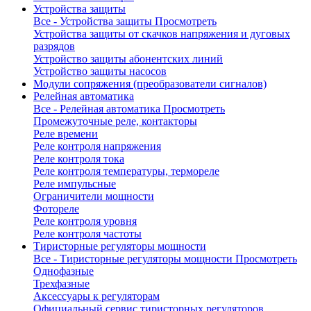
Устройства защиты
Все - Устройства защиты
Просмотреть
Устройства защиты от скачков напряжения и дуговых
разрядов
Устройство защиты абонентских линий
Устройство защиты насосов
Модули сопряжения (преобразователи сигналов)
Релейная автоматика
Все - Релейная автоматика
Просмотреть
Промежуточные реле, контакторы
Реле времени
Реле контроля напряжения
Реле контроля тока
Реле контроля температуры, термореле
Реле импульсные
Ограничители мощности
Фотореле
Реле контроля уровня
Реле контроля частоты
Тиристорные регуляторы мощности
Все - Тиристорные регуляторы мощности
Просмотреть
Однофазные
Трехфазные
Аксессуары к регуляторам
Официальный сервис тиристорных регуляторов