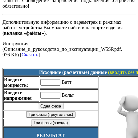
защиты. Соблюдение направления подключения Устройства
обязательно!
Дополнительную информацию о параметрах и режимах
работы устройства Вы можете найти в паспорте изделия
(вкладка «файлы»)
.
Инструкция
(Описание_и_руководство_по_эксплуатации_W5SP.pdf,
976 Kb) [
Скачать
]
Исходные (расчетные) данные
(вводить без 
Введите
Ватт
мощность:
Введите
Вольт
напряжение:
РЕЗУЛЬТАТ