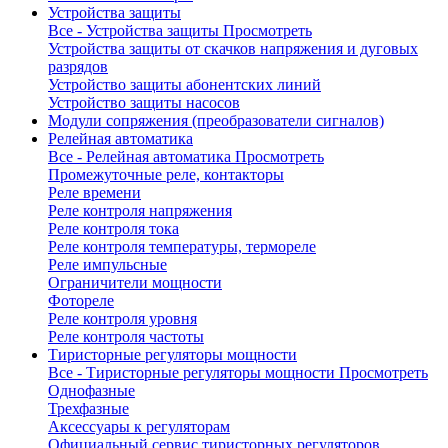
Устройства защиты
Все - Устройства защиты
Просмотреть
Устройства защиты от скачков напряжения и дуговых
разрядов
Устройство защиты абонентских линий
Устройство защиты насосов
Модули сопряжения (преобразователи сигналов)
Релейная автоматика
Все - Релейная автоматика
Просмотреть
Промежуточные реле, контакторы
Реле времени
Реле контроля напряжения
Реле контроля тока
Реле контроля температуры, термореле
Реле импульсные
Ограничители мощности
Фотореле
Реле контроля уровня
Реле контроля частоты
Тиристорные регуляторы мощности
Все - Тиристорные регуляторы мощности
Просмотреть
Однофазные
Трехфазные
Аксессуары к регуляторам
Официальный сервис тиристорных регуляторов