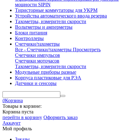
мощности SIPIN
Тиристорные коммутаторы для УКРМ
Устройства автоматического ввода резерва
Тахометры, измерители скорости
Вольтметры и амперметры
Блоки питания
Контроллеры
Счетчики/тахометры
Все - Счетчики/тахометры
Просмотреть
Счетчики импульсов
Счетчики моточасов
Тахометры, измерители скорости
Модульные приборы разные
Корпуса пластиковые для РЭА
Датчики и сенсоры
0
Корзина
Товары в корзине:
Корзина пуста
перейти в корзину
Оформить заказ
Аккаунт
Мой профиль
Заказы