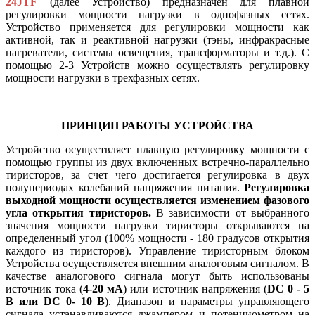
24JTF
(далее Устройство) предназначен для плавной
регулировки мощности нагрузки в однофазных сетях.
Устройство применяется для регулировки мощности как
активной, так и реактивной нагрузки (тэны, инфракрасные
нагреватели, системы освещения, трансформаторы и т.д.). С
помощью 2-3 Устройств можно осуществлять регулировку
мощности нагрузки в трехфазных сетях.
ПРИНЦИП РАБОТЫ УСТРОЙСТВА
Устройство осуществляет плавную регулировку мощности с
помощью группы из двух включенных встречно-параллельно
тиристоров, за счет чего достигается регулировка в двух
полупериодах колебаний напряжения питания.
Регулировка
выходной мощности осуществляется изменением фазового
угла открытия тиристоров.
В зависимости от выбранного
значения мощности нагрузки тиристоры открываются на
определенный угол (100% мощности - 180 градусов открытия
каждого из тиристоров). Управление тиристорным блоком
Устройства осуществляется внешним аналоговым сигналом. В
качестве аналогового сигнала могут быть использованы
источник тока (
4-20 мА
) или источник напряжения (
DC 0 - 5
В или DC 0- 10 В
). Диапазон и параметры управляющего
сигнала устанавливаются джампером и потенциометром на