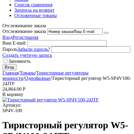
Список сравнения
Запросы на возврат
Отложенные товары
Отслеживание заказа
Отслеживание заказа
Вход
Регистрация
Ваш E-mail:
Пароль
Забыли пароль?
Создать учетную запись
Запомнить
Вход
Главная
/
Товары
/
Тиристорные регуляторы
мощности
/
Однофазные
/
Тиристорный регулятор W5-SP4V100-
24JTF
24,864.00
Р
В корзину
Артикул:
SP4V-100
Тиристорный регулятор W5-