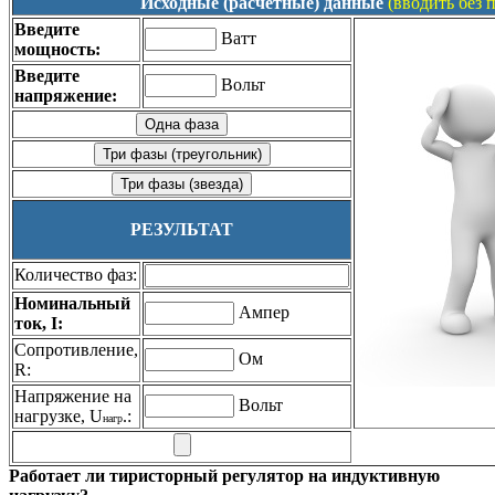
Исходные (расчетные) данные
(вводить без 
Введите
Ватт
мощность:
Введите
Вольт
напряжение:
РЕЗУЛЬТАТ
Количество фаз:
Номинальный
Ампер
ток, I:
Сопротивление,
Ом
R:
Напряжение на
Вольт
нагрузке, U
.:
нагр
Работает ли тиристорный регулятор на индуктивную