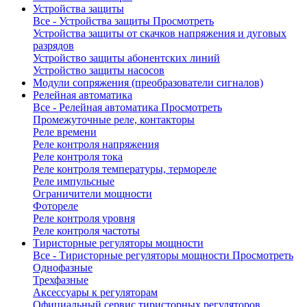
Устройства защиты
Все - Устройства защиты
Просмотреть
Устройства защиты от скачков напряжения и дуговых
разрядов
Устройство защиты абонентских линий
Устройство защиты насосов
Модули сопряжения (преобразователи сигналов)
Релейная автоматика
Все - Релейная автоматика
Просмотреть
Промежуточные реле, контакторы
Реле времени
Реле контроля напряжения
Реле контроля тока
Реле контроля температуры, термореле
Реле импульсные
Ограничители мощности
Фотореле
Реле контроля уровня
Реле контроля частоты
Тиристорные регуляторы мощности
Все - Тиристорные регуляторы мощности
Просмотреть
Однофазные
Трехфазные
Аксессуары к регуляторам
Официальный сервис тиристорных регуляторов