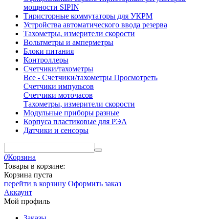
мощности SIPIN
Тиристорные коммутаторы для УКРМ
Устройства автоматического ввода резерва
Тахометры, измерители скорости
Вольтметры и амперметры
Блоки питания
Контроллеры
Счетчики/тахометры
Все - Счетчики/тахометры
Просмотреть
Счетчики импульсов
Счетчики моточасов
Тахометры, измерители скорости
Модульные приборы разные
Корпуса пластиковые для РЭА
Датчики и сенсоры
0
Корзина
Товары в корзине:
Корзина пуста
перейти в корзину
Оформить заказ
Аккаунт
Мой профиль
Заказы