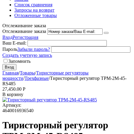
Список сравнения
Запросы на возврат
Отложенные товары
Отслеживание заказа
Отслеживание заказа
Вход
Регистрация
Ваш E-mail:
Пароль
Забыли пароль?
Создать учетную запись
Запомнить
Вход
Главная
/
Товары
/
Тиристорные регуляторы
мощности
/
Трехфазные
/
Тиристорный регулятор ТРМ-2М-45-
RS485
27,450.00
Р
В корзину
Артикул:
4640016936540
Тиристорный регулятор