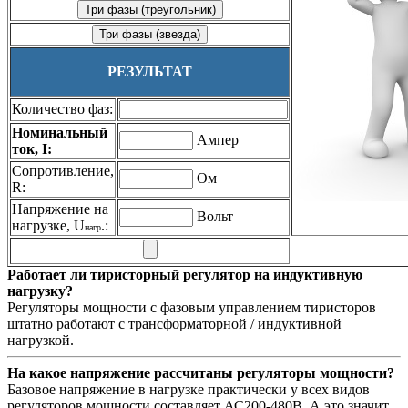
РЕЗУЛЬТАТ
Количество фаз:
Номинальный
Ампер
ток, I:
Сопротивление,
Ом
R:
Напряжение на
Вольт
нагрузке, U
.:
нагр
Работает ли тиристорный регулятор на индуктивную
нагрузку?
Регуляторы мощности с фазовым управлением тиристоров
штатно работают с трансформаторной / индуктивной
нагрузкой.
На какое напряжение рассчитаны регуляторы мощности?
Базовое напряжение в нагрузке практически у всех видов
регуляторов мощности составляет АС200-480В. А это значит