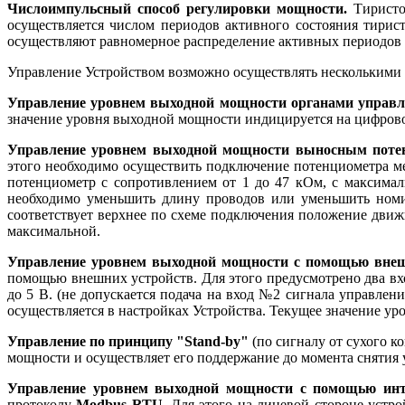
Числоимпульсный способ регулировки мощности.
Тиристор
осуществляется числом периодов активного состояния тирис
осуществляют равномерное распределение активных периодов 
Управление Устройством возможно осуществлять несколькими
Управление уровнем выходной мощности органами управле
значение уровня выходной мощности индицируется на цифрово
Управление уровнем выходной мощности выносным поте
этого необходимо осуществить подключение потенциометра 
потенциометр с сопротивлением от 1 до 47 кОм, с максимал
необходимо уменьшить длину проводов или уменьшить номи
соответствует верхнее по схеме подключения положение дви
максимальной.
Управление уровнем выходной мощности с помощью внешн
помощью внешних устройств. Для этого предусмотрено два вхо
до 5 В. (не допускается подача на вход №2 сигнала управле
осуществляется в настройках Устройства. Текущее значение у
Управление по принципу "Stand-by"
(по сигналу от сухого к
мощности и осуществляет его поддержание до момента снятия 
Управление уровнем выходной мощности с помощью инт
протоколу
Modbus RTU
. Для этого на лицевой стороне устр