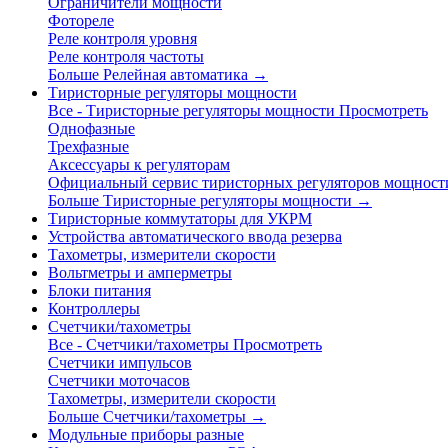
Ограничители мощности
Фотореле
Реле контроля уровня
Реле контроля частоты
Больше Релейная автоматика
→
Тиристорные регуляторы мощности
Все - Тиристорные регуляторы мощности
Просмотреть
Однофазные
Трехфазные
Аксессуары к регуляторам
Официальный сервис тиристорных регуляторов мощност
Больше Тиристорные регуляторы мощности
→
Тиристорные коммутаторы для УКРМ
Устройства автоматического ввода резерва
Тахометры, измерители скорости
Вольтметры и амперметры
Блоки питания
Контроллеры
Счетчики/тахометры
Все - Счетчики/тахометры
Просмотреть
Счетчики импульсов
Счетчики моточасов
Тахометры, измерители скорости
Больше Счетчики/тахометры
→
Модульные приборы разные