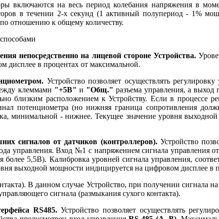
ы включаются на весь период колебания напряжения в момен
торов в течении 2-х секунд (1 активный полупериод - 1% мощн
по отношению к общему количеству.
 способами
ния непосредственно на лицевой стороне Устройства.
Урове
м дисплее в процентах от максимальной.
нциометром.
Устройство позволяет осуществлять регулировк
между клеммами
"+5В"
и
"Общ."
разъема управления, а выход
ьно близким расположением к Устройству. Если в процессе ре
нал потенциометра (но нижняя граница сопротивления дол
жка, минимальной - нижнее. Текущее значение уровня выходной
их сигналов от датчиков (контроллеров).
Устройство позво
да управления. Вход №1 с напряжением сигнала управления от 
ния более 5,5В). Калибровка уровней сигнала управления, со
ровня выходной мощности индицируется на цифровом дисплее в 
онтакта). В данном случае Устройство, при получении сигнала н
управляющего сигнала (размыкания сухого контакта).
ерфейса RS485.
Устройство позволяет осуществлять регули
ойства предусмотрен вход управления
RS-485 (A, B)
. Максималь