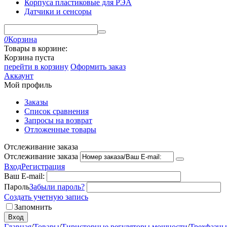
Корпуса пластиковые для РЭА
Датчики и сенсоры
0
Корзина
Товары в корзине:
Корзина пуста
перейти в корзину
Оформить заказ
Аккаунт
Мой профиль
Заказы
Список сравнения
Запросы на возврат
Отложенные товары
Отслеживание заказа
Отслеживание заказа
Вход
Регистрация
Ваш E-mail:
Пароль
Забыли пароль?
Создать учетную запись
Запомнить
Вход
Главная
/
Товары
/
Тиристорные регуляторы мощности
/
Трехфазны