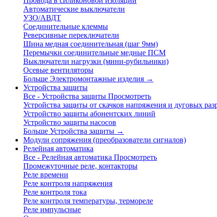
Провода в силиконовой изоляции
Автоматические выключатели
УЗО/АВДТ
Соединительные клеммы
Реверсивные переключатели
Шина медная соединительная (шаг 9мм)
Перемычки соединительные медные ПСМ
Выключатели нагрузки (мини-рубильники)
Осевые вентиляторы
Больше Электромонтажные изделия
→
Устройства защиты
Все - Устройства защиты
Просмотреть
Устройства защиты от скачков напряжения и дуговых раз
Устройство защиты абонентских линий
Устройство защиты насосов
Больше Устройства защиты
→
Модули сопряжения (преобразователи сигналов)
Релейная автоматика
Все - Релейная автоматика
Просмотреть
Промежуточные реле, контакторы
Реле времени
Реле контроля напряжения
Реле контроля тока
Реле контроля температуры, термореле
Реле импульсные