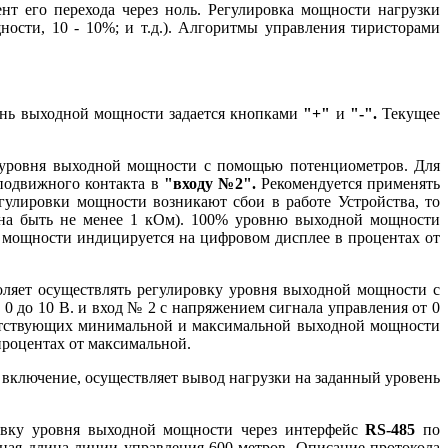
т его перехода через ноль. Регулировка мощности нагрузки
ости, 10 - 10%; и т.д.). Алгоритмы управления тиристорами
нь выходной мощности задается кнопками
"+"
и
"-".
Текущее
у уровня выходной мощности с помощью потенциометров. Для
 подвижного контакта в
"входу №2".
Рекомендуется применять
гулировки мощности возникают сбои в работе Устройства, то
жна быть не менее 1 кОм). 100% уровню выходной мощности
 мощности индицируется на цифровом дисплее в процентах от
ляет осуществлять регулировку уровня выходной мощности с
0 до 10 В. и вход № 2 с напряжением сигнала управления от 0
ответствующих минимальной и максимальной выходной мощности
процентах от максимальной.
а включение, осуществляет вывод нагрузки на заданный уровень
ровку уровня выходной мощности через интерфейс
RS-485
по
ная длина линии управления 600 метров. Описание протокола