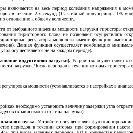
ы включаются на весь период колебания напряжения в момен
торов в течении 2-х секунд (1 активный полупериод - 1% мощн
по отношению к общему количеству.
ти от выбранного значения мощности нагрузки тиристоры откр
ования тиристорного блока не позволяют осуществлять откр
 тиристорные регуляторы мощности имеют функцию имитации
лючена). Данная функция осуществляет комбинацию минималь
гол осуществляется не на каждом периоде).
зование индуктивной нагрузки).
Устройство осуществляет от
ости нагрузки. Число периодов в течении которых тиристоры о
 регулировка мощности (устанавливается в настройках в диапазон
тройках необходимо установить величину задержки угла открыти
адусов (в зависимости от типа нагрузки).
плавного пуска.
Устройство осуществляет функционирование
ство периодов, в течении которых, при формировании пакета,
50% при числе заданных периодов 100 и количестве периодов 