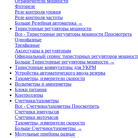
Ограничители мощности
Фотореле
Реле контроля уровня
Реле контроля частоты
Больше Релейная автоматика
→
Тиристорные регуляторы мощности
Все - Тиристорные регуляторы мощности
Просмотреть
Однофазные
Трехфазные
Аксессуары к регуляторам
Официальный сервис тиристорных регуляторов мощност
Больше Тиристорные регуляторы мощности
→
Тиристорные коммутаторы для УКРМ
Устройства автоматического ввода резерва
Тахометры, измерители скорости
Вольтметры и амперметры
Блоки питания
Контроллеры
Счетчики/тахометры
Все - Счетчики/тахометры
Просмотреть
Счетчики импульсов
Счетчики моточасов
Тахометры, измерители скорости
Больше Счетчики/тахометры
→
Модульные приборы разные