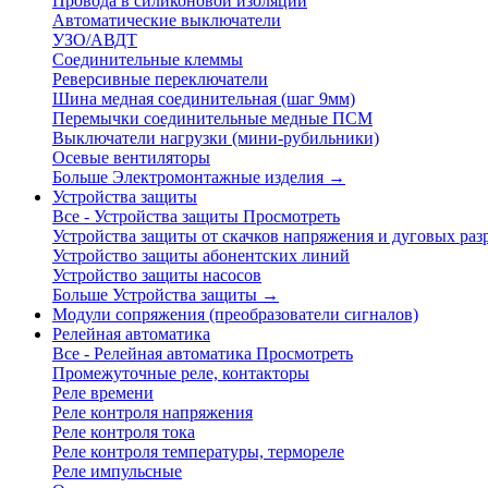
Провода в силиконовой изоляции
Автоматические выключатели
УЗО/АВДТ
Соединительные клеммы
Реверсивные переключатели
Шина медная соединительная (шаг 9мм)
Перемычки соединительные медные ПСМ
Выключатели нагрузки (мини-рубильники)
Осевые вентиляторы
Больше Электромонтажные изделия
→
Устройства защиты
Все - Устройства защиты
Просмотреть
Устройства защиты от скачков напряжения и дуговых раз
Устройство защиты абонентских линий
Устройство защиты насосов
Больше Устройства защиты
→
Модули сопряжения (преобразователи сигналов)
Релейная автоматика
Все - Релейная автоматика
Просмотреть
Промежуточные реле, контакторы
Реле времени
Реле контроля напряжения
Реле контроля тока
Реле контроля температуры, термореле
Реле импульсные