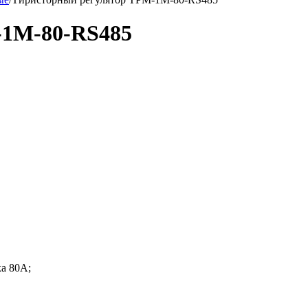
-1М-80-RS485
а 80А;