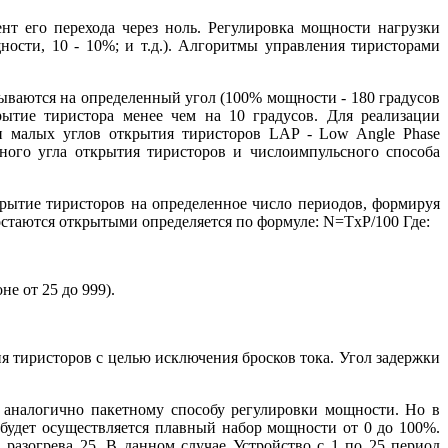
т его перехода через ноль. Регулировка мощности нагрузки
ости, 10 - 10%; и т.д.). Алгоритмы управления тиристорами
ываются на определенный угол (100% мощности - 180 градусов
ытие тиристора менее чем на 10 градусов. Для реализации
 малых углов открытия тиристоров LAP - Low Angle Phase
ного угла открытия тиристоров и числоимпульсного способа
крытие тиристоров на определенное число периодов, формируя
стаются открытыми определяется по формуле: N=TxP/100 Где:
е от 25 до 999).
я тиристоров с целью исключения бросков тока. Угол задержки
 аналогично пакетному способу регулировки мощности. Но в
 будет осуществляется плавный набор мощности от 0 до 100%.
разогрева 25. В данном случае Устройство с 1 по 25 период