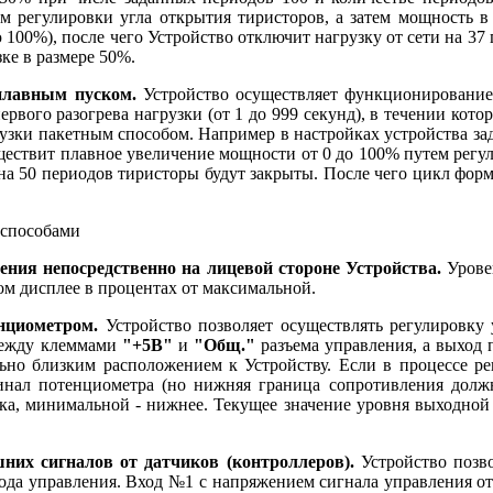
м регулировки угла открытия тиристоров, а затем мощность в 
100%), после чего Устройство отключит нагрузку от сети на 37 
зке в размере 50%.
 плавным пуском.
Устройство осуществляет функционирование
рвого разогрева нагрузки (от 1 до 999 секунд), в течении кот
узки пакетным способом. Например в настройках устройства за
ществит плавное увеличение мощности от 0 до 100% путем регул
на 50 периодов тиристоры будут закрыты. После чего цикл форми
 способами
ния непосредственно на лицевой стороне Устройства.
Урове
м дисплее в процентах от максимальной.
нциометром.
Устройство позволяет осуществлять регулировк
между клеммами
"+5В"
и
"Общ."
разъема управления, а выход
ьно близким расположением к Устройству. Если в процессе ре
нал потенциометра (но нижняя граница сопротивления дол
жка, минимальной - нижнее. Текущее значение уровня выходной
их сигналов от датчиков (контроллеров).
Устройство позво
да управления. Вход №1 с напряжением сигнала управления от 