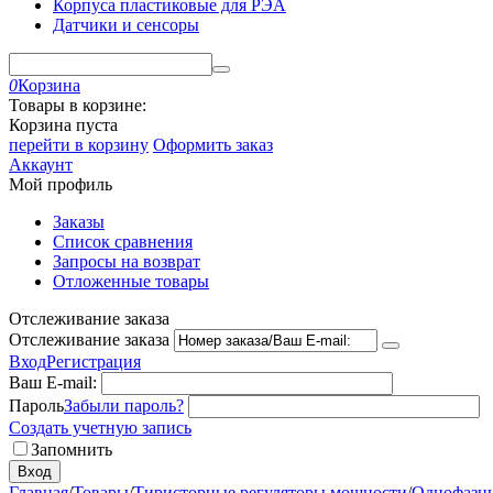
Корпуса пластиковые для РЭА
Датчики и сенсоры
0
Корзина
Товары в корзине:
Корзина пуста
перейти в корзину
Оформить заказ
Аккаунт
Мой профиль
Заказы
Список сравнения
Запросы на возврат
Отложенные товары
Отслеживание заказа
Отслеживание заказа
Вход
Регистрация
Ваш E-mail:
Пароль
Забыли пароль?
Создать учетную запись
Запомнить
Вход
Главная
/
Товары
/
Тиристорные регуляторы мощности
/
Однофазн