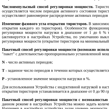
Числоимпульсный способ регулировки мощности.
Тиристор
осуществляется числом периодов активного состояния тирис
осуществляют равномерное распределение активных периодов 
Изменение фазового угла открытия тиристоров.
В зависимос
открытия каждого из тиристоров). Особенности функционир
регулировки мощности нагрузки в диапазоне от 1 до 6 %
(активируется в настройках Устройства, по умолчанию вык
регулировки мощности (открытие тиристоров на минимальный у
Пакетный способ регулировки мощности (возможно исполь
"пакет" с длительностью пропорционально установленной мощн
N
- число активных периодов;
Т
- заданное число периодов в течении которых осуществляется
P
- установленное значение мощности нагрузки в %.
Для использования Устройства с индуктивной нагрузкой в нас
открытия тиристоров устанавливается в диапазоне от 0 до 90 гр
Пакетный способ регулировки мощности с возможностью 
данном режиме в настройках Устройства можно задать количе
Например в настройках устройства задан уровень мощности 