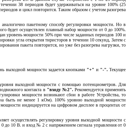
течении 38 периодов будет удерживаться на уровне 100% (25
периодов и цикл повторится. Таким образом с учетом разогрева
 аналогично пакетному способу регулировки мощности. Но в
орого будет осуществлен плавный набор мощности от 0 до 100%.
дан уровень мощности 50% при числе заданных периодов 100 и
ировки угла открытия тиристоров в течении 10 секунд, Затем с
рования пакета повторится, но уже без разогрева нагрузки, то
нь выходной мощности задается кнопками
"+"
и
"-".
Текущее
у уровня выходной мощности с помощью потенциометров. Для
 подвижного контакта в
"входу №2".
Рекомендуется применять
гулировки мощности возникают сбои в работе Устройства, то
жна быть не менее 1 кОм). 100% уровню выходной мощности
 мощности индицируется на цифровом дисплее в процентах от
ляет осуществлять регулировку уровня выходной мощности с
0 до 10 В. и вход № 2 с напряжением сигнала управления от 0