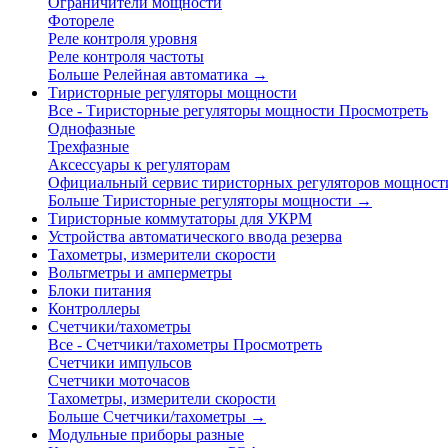
Ограничители мощности
Фотореле
Реле контроля уровня
Реле контроля частоты
Больше Релейная автоматика
→
Тиристорные регуляторы мощности
Все - Тиристорные регуляторы мощности
Просмотреть
Однофазные
Трехфазные
Аксессуары к регуляторам
Официальный сервис тиристорных регуляторов мощност
Больше Тиристорные регуляторы мощности
→
Тиристорные коммутаторы для УКРМ
Устройства автоматического ввода резерва
Тахометры, измерители скорости
Вольтметры и амперметры
Блоки питания
Контроллеры
Счетчики/тахометры
Все - Счетчики/тахометры
Просмотреть
Счетчики импульсов
Счетчики моточасов
Тахометры, измерители скорости
Больше Счетчики/тахометры
→
Модульные приборы разные