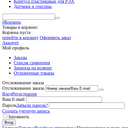
Корпуса пластиковые для РЭА
Датчики и сенсоры
0
Корзина
Товары в корзине:
Корзина пуста
перейти в корзину
Оформить заказ
Аккаунт
Мой профиль
Заказы
Список сравнения
Запросы на возврат
Отложенные товары
Отслеживание заказа
Отслеживание заказа
Вход
Регистрация
Ваш E-mail:
Пароль
Забыли пароль?
Создать учетную запись
Запомнить
Вход
Главная
/
Товары
/
Релейная автоматика
/
Промежуточные реле, ко