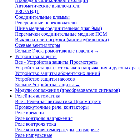
Провода в силиконовой изоляции
Автоматические выключатели
УЗО/АВДТ
Соединительные клеммы
Реверсивные переключатели
Шина медная соединительная (шаг 9мм)
Перемычки соединительные медные ПСМ
Выключатели нагрузки (мини-рубильники)
Осевые вентиляторы
Больше Электромонтажные изделия
→
Устройства защиты
Все - Устройства защиты
Просмотреть
Устройства защиты от скачков напряжения и дуговых раз
Устройство защиты абонентских линий
Устройство защиты насосов
Больше Устройства защиты
→
Модули сопряжения (преобразователи сигналов)
Релейная автоматика
Все - Релейная автоматика
Просмотреть
Промежуточные реле, контакторы
Реле времени
Реле контроля напряжения
Реле контроля тока
Реле контроля температуры, термореле
Реле импульсные