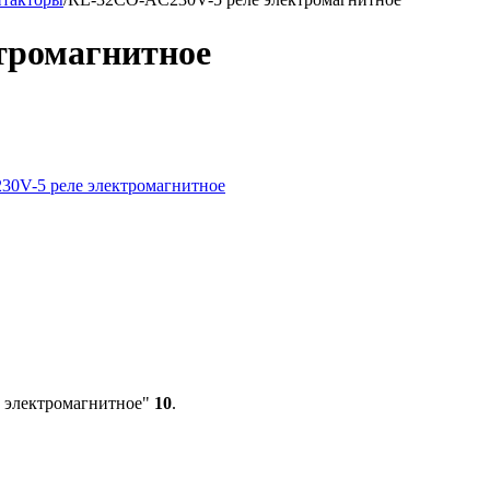
тромагнитное
 электромагнитное"
10
.