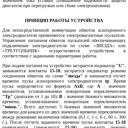
значением тока уставки (повышение надёжности защиты
двигателя при перегрузках или сбоях электропитания).
ПРИНЦИП РАБОТЫ УСТРОЙСТВА
Для непосредственной коммутации обмоток асинхронного
электродвигателя применяются электромагнитные пускатели.
Управление питанием обмоток пускателей обеспечивающих
подключение электродвигателя по схеме «ЗВЕЗДА» или
«ТРЕУГОЛЬНИК» осуществляется устройством в
соответствии с заданными параметрами работы.
При подаче питания на устройство загорается индикатор
"U"
,
замыкаются контакты
15-18
, загорается индикатор режима
соединения обмоток по схеме
"звезда"
и начинается отсчет
времени пуска асинхронного электродвигателя
tр
. Время
пуска определяется по формула
AxB
, где
А
- значение
множителя, устанавливаемое поворотным переключателем
"
Тр"
(диапазон от 1 до 10);
B
- значение базового множителя
времени, устанавливаемое поворотным переключателем
"множ.".
Всего доступно 5 базовых значений множителя
времени для каждого из двух значений времени переключения
между режимами включения обмоток (0,1 с, 1 с, 6 с, 60 с, 360
с.). После отсчета заданного времени пуска контакты
15-18
размыкаются (замыкаются
15-16
), индикатор режима