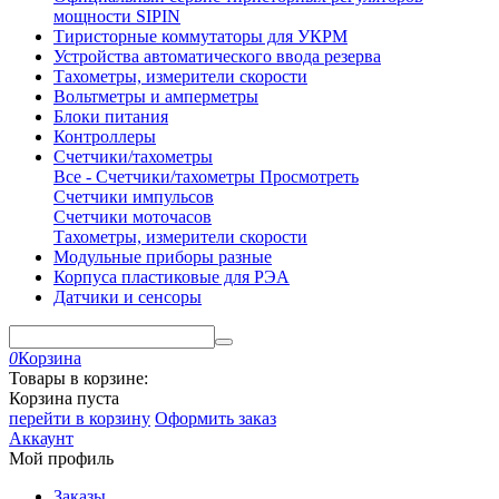
мощности SIPIN
Тиристорные коммутаторы для УКРМ
Устройства автоматического ввода резерва
Тахометры, измерители скорости
Вольтметры и амперметры
Блоки питания
Контроллеры
Счетчики/тахометры
Все - Счетчики/тахометры
Просмотреть
Счетчики импульсов
Счетчики моточасов
Тахометры, измерители скорости
Модульные приборы разные
Корпуса пластиковые для РЭА
Датчики и сенсоры
0
Корзина
Товары в корзине:
Корзина пуста
перейти в корзину
Оформить заказ
Аккаунт
Мой профиль
Заказы