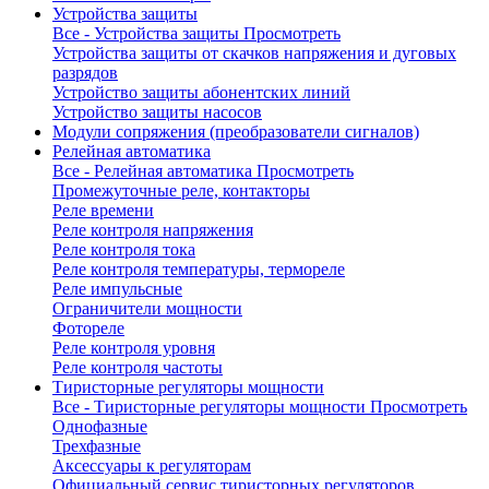
Устройства защиты
Все - Устройства защиты
Просмотреть
Устройства защиты от скачков напряжения и дуговых
разрядов
Устройство защиты абонентских линий
Устройство защиты насосов
Модули сопряжения (преобразователи сигналов)
Релейная автоматика
Все - Релейная автоматика
Просмотреть
Промежуточные реле, контакторы
Реле времени
Реле контроля напряжения
Реле контроля тока
Реле контроля температуры, термореле
Реле импульсные
Ограничители мощности
Фотореле
Реле контроля уровня
Реле контроля частоты
Тиристорные регуляторы мощности
Все - Тиристорные регуляторы мощности
Просмотреть
Однофазные
Трехфазные
Аксессуары к регуляторам
Официальный сервис тиристорных регуляторов