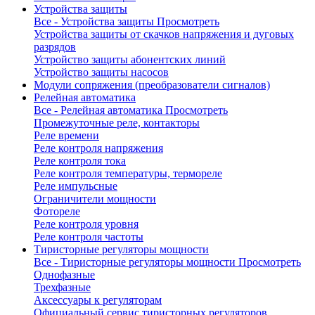
Устройства защиты
Все - Устройства защиты
Просмотреть
Устройства защиты от скачков напряжения и дуговых
разрядов
Устройство защиты абонентских линий
Устройство защиты насосов
Модули сопряжения (преобразователи сигналов)
Релейная автоматика
Все - Релейная автоматика
Просмотреть
Промежуточные реле, контакторы
Реле времени
Реле контроля напряжения
Реле контроля тока
Реле контроля температуры, термореле
Реле импульсные
Ограничители мощности
Фотореле
Реле контроля уровня
Реле контроля частоты
Тиристорные регуляторы мощности
Все - Тиристорные регуляторы мощности
Просмотреть
Однофазные
Трехфазные
Аксессуары к регуляторам
Официальный сервис тиристорных регуляторов