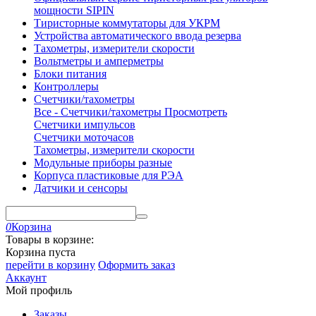
мощности SIPIN
Тиристорные коммутаторы для УКРМ
Устройства автоматического ввода резерва
Тахометры, измерители скорости
Вольтметры и амперметры
Блоки питания
Контроллеры
Счетчики/тахометры
Все - Счетчики/тахометры
Просмотреть
Счетчики импульсов
Счетчики моточасов
Тахометры, измерители скорости
Модульные приборы разные
Корпуса пластиковые для РЭА
Датчики и сенсоры
0
Корзина
Товары в корзине:
Корзина пуста
перейти в корзину
Оформить заказ
Аккаунт
Мой профиль
Заказы