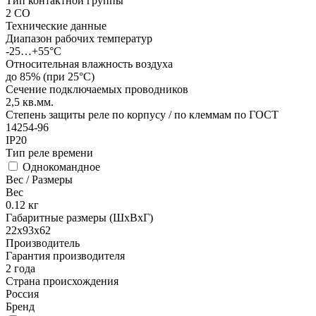
Тип контактной группы
2 СO
Технические данные
Диапазон рабочих температур
-25…+55°С
Относительная влажность воздуха
до 85% (при 25°С)
Сечение подключаемых проводников
2,5
кв.мм.
Степень защиты реле по корпусу / по клеммам по ГОСТ
14254-96
IP20
Тип реле времени
Однокомандное
Вес / Размеры
Вес
0.12
кг
Габаритные размеры (ШхВхГ)
22х93х62
Производитель
Гарантия производителя
2 года
Страна происхождения
Россия
Бренд