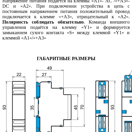
Напряжение питания подаётся на клеммы «А1»- AC /«+А3»-
DC и «А2». При подключении устройства в цепь с
постоянным напряжением питания положительный провод
подключается к клемме «+А3», отрицательный к «А2».
Полярность соблюдать обязательно
. Команда внешнего
управления подаётся на клемму «Y1» и формируется
замыканием сухого контакта «S» между клеммой «Y1» и
клеммой «А1»/«+А3»
ГАБАРИТНЫЕ РАЗМЕРЫ