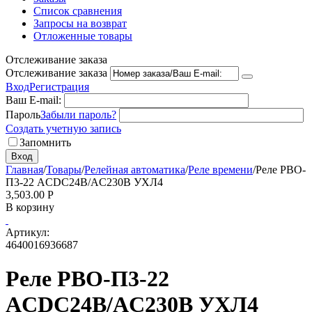
Список сравнения
Запросы на возврат
Отложенные товары
Отслеживание заказа
Отслеживание заказа
Вход
Регистрация
Ваш E-mail:
Пароль
Забыли пароль?
Создать учетную запись
Запомнить
Вход
Главная
/
Товары
/
Релейная автоматика
/
Реле времени
/
Реле РВО-
П3-22 ACDC24В/AC230В УХЛ4
3,503.00
Р
В корзину
Артикул:
4640016936687
Реле РВО-П3-22
ACDC24В/AC230В УХЛ4