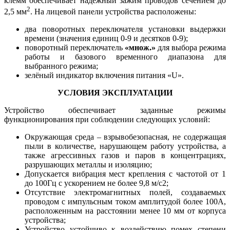
клемм обеспечивает надёжный зажим проводов сечением до
2
2,5 мм
. На лицевой панели устройства расположены:
два поворотных переключателя установки выдержки
времени (значения единиц 0-9 и десятков 0-9);
поворотный переключатель
«множ.»
для выбора режима
работы и базового временного диапазона для
выбранного режима;
зелёный индикатор включения питания «U».
УСЛОВИЯ ЭКСПЛУАТАЦИИ
Устройство обеспечивает заданные режимы
функционирования при соблюдении следующих условий:
Окружающая среда – взрывобезопасная, не содержащая
пыли в количестве, нарушающем работу устройства, а
также агрессивных газов и паров в концентрациях,
разрушающих металлы и изоляцию;
Допускается вибрация мест крепления с частотой от 1
до 100Гц с ускорением не более 9,8 м/с2;
Отсутствие электромагнитных полей, создаваемых
проводом с импульсным током амплитудой более 100А,
расположенным на расстоянии менее 10 мм от корпуса
устройства;
Устройство устойчиво к воздействию помех степени