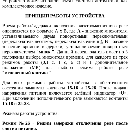
Устройство может использоваться в системах автоматики, как
комплектующее изделие.
ПРИНЦИП РАБОТЫ УСТРОЙСТВА
Время работы/задержки включения электромагнитного реле
определяется по формуле A x B, где
А
- значение множителя,
устанавливаемого двумя поворотными переключателями
(переключатель десятков, переключатель единиц);
В
- базовое
значение времени выдержки, устанавливаемое поворотным
переключателем
"множ."
. Данный переключатель имеет по 3
положения выбора множителя времени, для каждого из трех
режимов работы (0,1 с, 1 с, 6 с) и 1 дополнительное
положение (МК) для выбора режима работы реле
"
мгновенный контакт"
.
Для всех режимов работы устройства в обесточенном
состоянии замкнуты контакты
15-16
и
25-26
. После подачи
напряжения питания включается зелёный индикатор «U».
При включении исполнительного реле замыкаются контакты
15-18
и
25-28
.
Режимы работы устройства:
Режим №26 - Режим задержки отключения реле после
снятия питания.