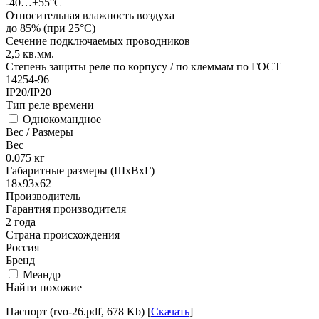
-40…+55°С
Относительная влажность воздуха
до 85% (при 25°С)
Сечение подключаемых проводников
2,5
кв.мм.
Степень защиты реле по корпусу / по клеммам по ГОСТ
14254-96
IP20/IP20
Тип реле времени
Однокомандное
Вес / Размеры
Вес
0.075
кг
Габаритные размеры (ШхВхГ)
18х93х62
Производитель
Гарантия производителя
2 года
Страна происхождения
Россия
Бренд
Меандр
Найти похожие
Паспорт (rvo-26.pdf, 678 Kb) [
Скачать
]