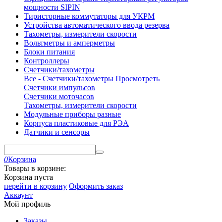
мощности SIPIN
Тиристорные коммутаторы для УКРМ
Устройства автоматического ввода резерва
Тахометры, измерители скорости
Вольтметры и амперметры
Блоки питания
Контроллеры
Счетчики/тахометры
Все - Счетчики/тахометры
Просмотреть
Счетчики импульсов
Счетчики моточасов
Тахометры, измерители скорости
Модульные приборы разные
Корпуса пластиковые для РЭА
Датчики и сенсоры
0
Корзина
Товары в корзине:
Корзина пуста
перейти в корзину
Оформить заказ
Аккаунт
Мой профиль
Заказы