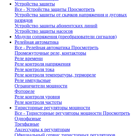
Устройства защиты
Все - Устройства защиты
Просмотреть
Устройства защиты от скачков напряжения и дуговых
разрядов
Устройство защиты абонентских линий
Устройство защиты насосов
Модули сопряжения (преобразователи сигналов)
Релейная автоматика
Все - Релейная автоматика
Просмотреть
Промежуточные реле, контакторы
Реле времени
Реле контроля напряжения
Реле контроля тока
Реле контроля температуры, термореле
Реле импульсные
Ограничители мощности
Фотореле
Реле контроля уровня
Реле контроля частоты
Тиристорные регуляторы мощности
Все - Тиристорные регуляторы мощности
Просмотреть
Однофазные
Трехфазные
Аксессуары к регуляторам
Официальный сервис тиристорных регуляторов