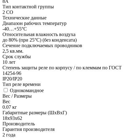
8А
Тип контактной группы
2 CO
Технические данные
Диапазон рабочих температур
-40…+55°С
Относительная влажность воздуха
до 80% (при 25°С) (без конденсата)
Сечение подключаемых проводников
2,5
кв.мм.
Срок службы
10 лет
Степень защиты реле по корпусу / по клеммам по ГОСТ
14254-96
IP20/IP20
Тип реле времени
Однокомандное
Вес / Размеры
Вес
0.07
кг
Габаритные размеры (ШхВхГ)
18х93х62
Производитель
Гарантия производителя
2 года