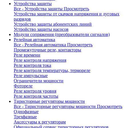
Устройства защиты
Все - Устройства защиты
Просмотреть
Устройства защиты от скачков напряжения и дуговых
разрядов
Устройство защиты абонентских линий
Устройство защиты насосов
Модули сопряжения (преобразователи сигналов)
Релейная автоматика
Все - Релейная автоматика
Просмотреть
Промежуточные реле, контакторы
Реле времени
Реле контроля напряжения
Реле контроля тока
Реле контроля температуры, термореле
Реле импульсные
Ограничители мощности
Фотореле
Реле контроля уровня
Реле контроля частоты
Тиристорные регуляторы мощности
Все - Тиристорные регуляторы мощности
Просмотреть
Однофазные
Трехфазные
Аксессуары к регуляторам
Официальный сервис тиристорных регуляторов