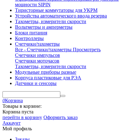
мощности SIPIN
Тиристорные коммутаторы для УКРМ
Устройства автоматического ввода резерва
Тахометры, измерители скорости
Вольтметры и амперметры
Блоки питания
Контроллеры
Счетчики/тахометры
Все - Счетчики/тахометры
Просмотреть
Счетчики импульсов
Счетчики моточасов
Тахометры, измерители скорости
Модульные приборы разные
Корпуса пластиковые для РЭА
Датчики и сенсоры
0
Корзина
Товары в корзине:
Корзина пуста
перейти в корзину
Оформить заказ
Аккаунт
Мой профиль
Заказы