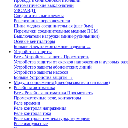
Провода в силиконовой изоляции
Автоматические выключатели
УЗО/АВДТ
Соединительные клеммы
Реверсивные переключатели
Шина медная соединительная (шаг 9мм)
Перемычки соединительные медные ПСМ
Выключатели нагрузки (мини-рубильники)
Осевые вентиляторы
Больше Электромонтажные изделия
→
Устройства защиты
Все - Устройства защиты
Просмотреть
Устройства защиты от скачков напряжения и дуговых раз
Устройство защиты абонентских линий
Устройство защиты насосов
Больше Устройства защиты
→
Модули сопряжения (преобразователи сигналов)
Релейная автоматика
Все - Релейная автоматика
Просмотреть
Промежуточные реле, контакторы
Реле времени
Реле контроля напряжения
Реле контроля тока
Реле контроля температуры, термореле
Реле импульсные