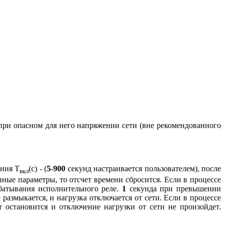
 при опасном для него напряжении сети (вне рекомендованного
ения T
(с) - (
5-900
секунд настраивается пользователем), после
вкл
ные параметры, то отсчет времени сбросится. Если в процессе
абатывания исполнительного реле.
1
секунда при превышении
азмыкается, и нагрузка отключается от сети. Если в процессе
 остановится и отключение нагрузки от сети не произойдет.