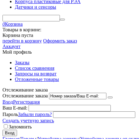
Корпуса пластиковые для РЭА
Датчики и сенсоры
0
Корзина
Товары в корзине:
Корзина пуста
перейти в корзину
Оформить заказ
Аккаунт
Мой профиль
Заказы
Список сравнения
Запросы на возврат
Отложенные товары
Отслеживание заказа
Отслеживание заказа
Вход
Регистрация
Ваш E-mail:
Пароль
Забыли пароль?
Создать учетную запись
Запомнить
Вход
Главная
/
Товары
/
Устройства защиты
/
Устройства защиты от скач