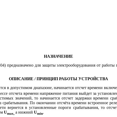
НАЗНАЧЕНИЕ
-104) предназначено для защиты электрооборудования от работы
ОПИСАНИЕ / ПРИНЦИП РАБОТЫ УСТРОЙСТВА
тся в допустимом диапазоне, начинается отсчет времени включ
цессе отсчета времени напряжение питания выйдет за установлен
стимых значений, то начинается отсчет задержки времени ср
срабатывания. По окончании отсчёта времени встроенное реле р
ети вернется в установленные пороги срабатывания, то отсчет
ом
U
а нижний
U
.
max,
min