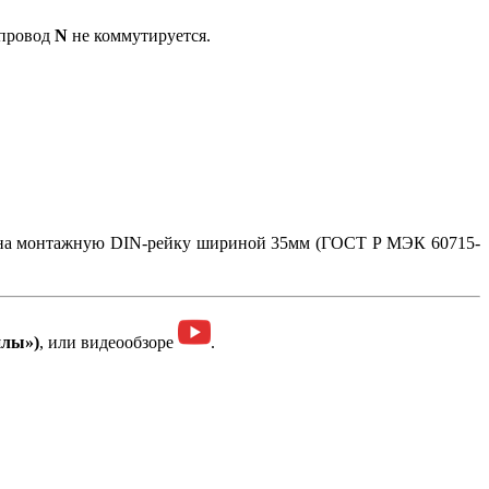
 провод
N
не коммутируется.
ся на монтажную DIN-рейку шириной 35мм (ГОСТ Р МЭК 60715-
йлы»)
, или видеообзоре
.