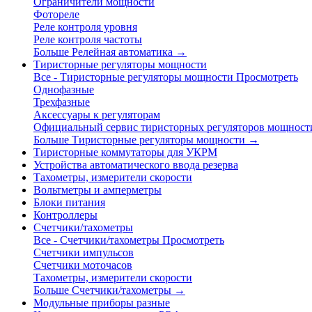
Ограничители мощности
Фотореле
Реле контроля уровня
Реле контроля частоты
Больше Релейная автоматика
→
Тиристорные регуляторы мощности
Все - Тиристорные регуляторы мощности
Просмотреть
Однофазные
Трехфазные
Аксессуары к регуляторам
Официальный сервис тиристорных регуляторов мощност
Больше Тиристорные регуляторы мощности
→
Тиристорные коммутаторы для УКРМ
Устройства автоматического ввода резерва
Тахометры, измерители скорости
Вольтметры и амперметры
Блоки питания
Контроллеры
Счетчики/тахометры
Все - Счетчики/тахометры
Просмотреть
Счетчики импульсов
Счетчики моточасов
Тахометры, измерители скорости
Больше Счетчики/тахометры
→
Модульные приборы разные