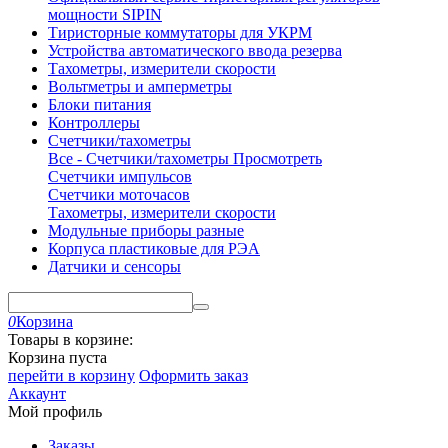
мощности SIPIN
Тиристорные коммутаторы для УКРМ
Устройства автоматического ввода резерва
Тахометры, измерители скорости
Вольтметры и амперметры
Блоки питания
Контроллеры
Счетчики/тахометры
Все - Счетчики/тахометры
Просмотреть
Счетчики импульсов
Счетчики моточасов
Тахометры, измерители скорости
Модульные приборы разные
Корпуса пластиковые для РЭА
Датчики и сенсоры
0
Корзина
Товары в корзине:
Корзина пуста
перейти в корзину
Оформить заказ
Аккаунт
Мой профиль
Заказы