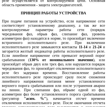
реле осуществляется от контролируемой цепи. Основная
область применения - защита электродвигателей.
ПРИНЦИП РАБОТЫ УСТРОЙСТВА
При подаче питания на устройство, если напряжение сети
соответствует установленному диапазону, а так же все
контролируемые параметры работы сети (порядок
чередования фаз, обрыв фаз, слипание фаз, уровень
асимметрии фаз) находятся в норме, то произойдет включение
встроенного исполнительного реле. При включении
исполнительного реле замыкаются контакты
11-14
и
21-24
и
загорается желтый индикатор работы исполнительного реле.
Если линейное напряжение сети превысит верхний порог
срабатывания (
130% от номинального значения
), или
произойдет обрыв двух или трех фаз, или нарушится порядок
чередования фаз, то произойдет отключение исполнительного
реле без задержки времени. Восстановление работы
исполнительного реле происходит сразу после снижения
линейного напряжения питания менее установленного
верхнего порога срабатывания или после устранения аварии
на линии. При слипании фаз, обрыве одной из фаз,
асимметрии фаз более установленного порога срабатывания
(регулятор
"асим. %"
), начинается отсчет времени
отключения исполнительного реле. После окончания отсчета