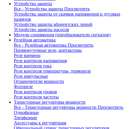
Устройства защиты
Все - Устройства защиты
Просмотреть
Устройства защиты от скачков напряжения и дуговых
разрядов
Устройство защиты абонентских линий
Устройство защиты насосов
Модули сопряжения (преобразователи сигналов)
Релейная автоматика
Все - Релейная автоматика
Просмотреть
Промежуточные реле, контакторы
Реле времени
Реле контроля напряжения
Реле контроля тока
Реле контроля температуры, термореле
Реле импульсные
Ограничители мощности
Фотореле
Реле контроля уровня
Реле контроля частоты
Тиристорные регуляторы мощности
Все - Тиристорные регуляторы мощности
Просмотреть
Однофазные
Трехфазные
Аксессуары к регуляторам
Официальный сервис тиристорных регуляторов