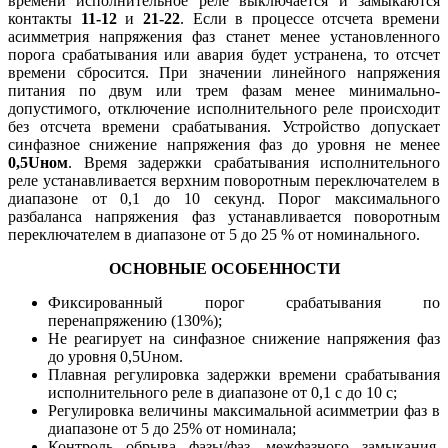
времени исполнительное реле выключается и замыкаются
контакты
11-12
и
21-22
. Если в процессе отсчета времени
асимметрия напряжения фаз станет менее установленного
порога срабатывания или авария будет устранена, то отсчет
времени сбросится. При значении линейного напряжения
питания по двум или трем фазам менее минимально-
допустимого, отключение исполнительного реле происходит
без отсчета времени срабатывания. Устройство допускает
синфазное снижение напряжения фаз до уровня не менее
0,5Uном
. Время задержки срабатывания исполнительного
реле устанавливается верхним поворотным переключателем в
диапазоне от 0,1 до 10 секунд. Порог максимального
разбаланса напряжения фаз устанавливается поворотным
переключателем в диапазоне от 5 до 25 % от номинального.
ОСНОВНЫЕ ОСОБЕННОСТИ
Фиксированный порог срабатывания по
перенапряжению (130%);
Не реагирует на синфазное снижение напряжения фаз
до уровня 0,5Uном.
Плавная регулировка задержки времени срабатывания
исполнительного реле в диапазоне от 0,1 с до 10 с;
Регулировка величины максимальной асимметрии фаз в
диапазоне от 5 до 25% от номинала;
Контроль обрыва фазы/фаз, межфазного замыкания,