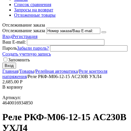
Список сравнения
Запросы на возврат
Отложенные товары
Отслеживание заказа
Отслеживание заказа
Вход
Регистрация
Ваш E-mail:
Пароль
Забыли пароль?
Создать учетную запись
Запомнить
Вход
Главная
/
Товары
/
Релейная автоматика
/
Реле контроля
напряжения
/
Реле РКФ-М06-12-15 AC230В УХЛ4
2,685.00
Р
В корзину
Артикул:
4640016934850
Реле РКФ-М06-12-15 AC230В
УХЛ4