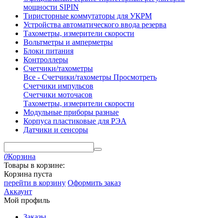
мощности SIPIN
Тиристорные коммутаторы для УКРМ
Устройства автоматического ввода резерва
Тахометры, измерители скорости
Вольтметры и амперметры
Блоки питания
Контроллеры
Счетчики/тахометры
Все - Счетчики/тахометры
Просмотреть
Счетчики импульсов
Счетчики моточасов
Тахометры, измерители скорости
Модульные приборы разные
Корпуса пластиковые для РЭА
Датчики и сенсоры
0
Корзина
Товары в корзине:
Корзина пуста
перейти в корзину
Оформить заказ
Аккаунт
Мой профиль
Заказы