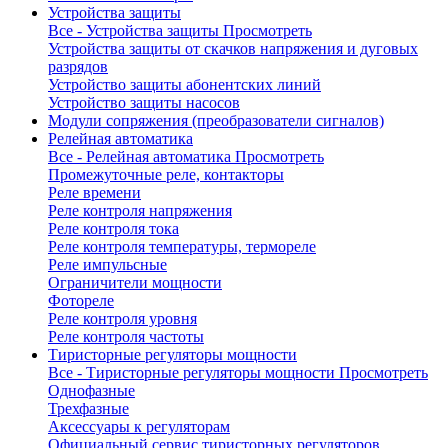
Устройства защиты
Все - Устройства защиты
Просмотреть
Устройства защиты от скачков напряжения и дуговых
разрядов
Устройство защиты абонентских линий
Устройство защиты насосов
Модули сопряжения (преобразователи сигналов)
Релейная автоматика
Все - Релейная автоматика
Просмотреть
Промежуточные реле, контакторы
Реле времени
Реле контроля напряжения
Реле контроля тока
Реле контроля температуры, термореле
Реле импульсные
Ограничители мощности
Фотореле
Реле контроля уровня
Реле контроля частоты
Тиристорные регуляторы мощности
Все - Тиристорные регуляторы мощности
Просмотреть
Однофазные
Трехфазные
Аксессуары к регуляторам
Официальный сервис тиристорных регуляторов