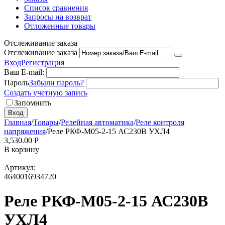
Список сравнения
Запросы на возврат
Отложенные товары
Отслеживание заказа
Отслеживание заказа
Вход
Регистрация
Ваш E-mail:
Пароль
Забыли пароль?
Создать учетную запись
Запомнить
Вход
Главная
/
Товары
/
Релейная автоматика
/
Реле контроля
напряжения
/
Реле РКФ-М05-2-15 АС230В УХЛ4
3,530.00
Р
В корзину
Артикул:
4640016934720
Реле РКФ-М05-2-15 АС230В
УХЛ4