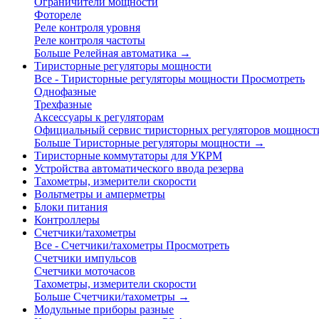
Ограничители мощности
Фотореле
Реле контроля уровня
Реле контроля частоты
Больше Релейная автоматика
→
Тиристорные регуляторы мощности
Все - Тиристорные регуляторы мощности
Просмотреть
Однофазные
Трехфазные
Аксессуары к регуляторам
Официальный сервис тиристорных регуляторов мощност
Больше Тиристорные регуляторы мощности
→
Тиристорные коммутаторы для УКРМ
Устройства автоматического ввода резерва
Тахометры, измерители скорости
Вольтметры и амперметры
Блоки питания
Контроллеры
Счетчики/тахометры
Все - Счетчики/тахометры
Просмотреть
Счетчики импульсов
Счетчики моточасов
Тахометры, измерители скорости
Больше Счетчики/тахометры
→
Модульные приборы разные