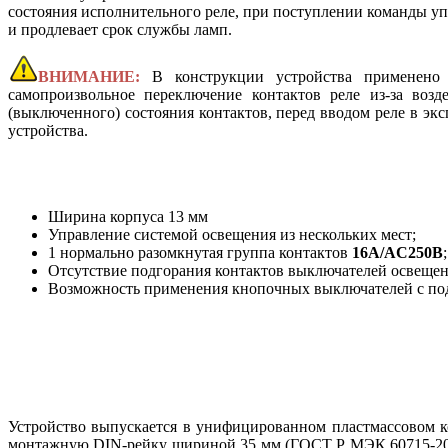
состояния исполнительного реле, при поступлении команды уп
и продлевает срок службы ламп.
ВНИМАНИЕ:
В конструкции устройства применено
самопроизвольное переключение контактов реле из-за возд
(выключенного) состояния контактов, перед вводом реле в эк
устройства.
Ширина корпуса 13 мм
Управление системой освещения из нескольких мест;
1 нормально разомкнутая группа контактов
16А/AC250В
;
Отсутствие подгорания контактов выключателей освеще
Возможность применения кнопочных выключателей с по
Устройство выпускается в унифицированном пластмассовом к
монтажную DIN-рейку шириной 35 мм (ГОСТ Р МЭК 60715-2003