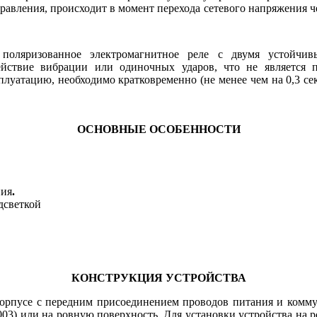
равления, происходит в момент перехода сетевого напряжения ч
 поляризованное электромагнитное реле с двумя устойчи
ействие вибрации или одиночных ударов, что не является п
сплуатацию, необходимо кратковременно (не менее чем на 0,3 
ОСНОВНЫЕ ОСОБЕННОСТИ
ния
.
дсветкой
КОНСТРУКЦИЯ УСТРОЙСТВА
орпусе с передним присоединением проводов питания и комму
) или на ровную поверхность. Для установки устройства на ро