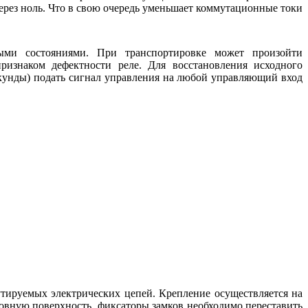
ерез ноль. Что в свою очередь уменьшает коммутационные токи
выми состояниями. При транспортировке может произойти
ризнаком дефектности реле. Для восстановления исходного
секунды) подать сигнал управления на любой управляющий вход
тируемых электрических цепей. Крепление осуществляется на
вную поверхность, фиксаторы замков необходимо переставить