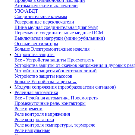
Провода в силиконовой изоляции
Автоматические выключатели
УЗО/АВДТ
Соединительные клеммы
Реверсивные переключатели
Шина медная соединительная (шаг 9мм)
Перемычки соединительные медные ПСМ
Выключатели нагрузки (мини-рубильники)
Осевые вентиляторы
Больше Электромонтажные изделия
→
Устройства защиты
Все - Устройства защиты
Просмотреть
Устройства защиты от скачков напряжения и дуговых раз
Устройство защиты абонентских линий
Устройство защиты насосов
Больше Устройства защиты
→
Модули сопряжения (преобразователи сигналов)
Релейная автоматика
Все - Релейная автоматика
Просмотреть
Промежуточные реле, контакторы
Реле времени
Реле контроля напряжения
Реле контроля тока
Реле контроля температуры, термореле
Реле импульсные