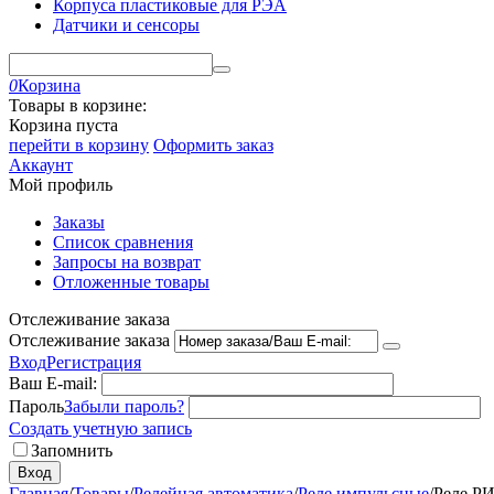
Корпуса пластиковые для РЭА
Датчики и сенсоры
0
Корзина
Товары в корзине:
Корзина пуста
перейти в корзину
Оформить заказ
Аккаунт
Мой профиль
Заказы
Список сравнения
Запросы на возврат
Отложенные товары
Отслеживание заказа
Отслеживание заказа
Вход
Регистрация
Ваш E-mail:
Пароль
Забыли пароль?
Создать учетную запись
Запомнить
Вход
Главная
/
Товары
/
Релейная автоматика
/
Реле импульсные
/
Реле Р