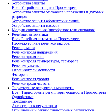
Устройства защиты
Все - Устройства защиты
Просмотреть
Устройства защиты от скачков напряжения и дуговых
разрядов
Устройство защиты абонентских линий
Устройство защиты насосов
Модули сопряжения (преобразователи сигналов)
Релейная автоматика
Все - Релейная автоматика
Просмотреть
Промежуточные реле, контакторы
Реле времени
Реле контроля напряжения
Реле контроля тока
Реле контроля температуры, термореле
Реле импульсные
Ограничители мощности
Фотореле
Реле контроля уровня
Реле контроля частоты
Тиристорные регуляторы мощности
Все - Тиристорные регуляторы мощности
Просмотреть
Однофазные
Трехфазные
Аксессуары к регуляторам
Официальный сервис тиристорных регуляторов