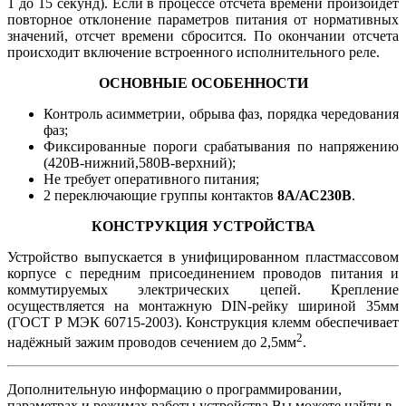
1 до 15 секунд). Если в процессе отсчета времени произойдет
повторное отклонение параметров питания от нормативных
значений, отсчет времени сбросится. По окончании отсчета
происходит включение встроенного исполнительного реле.
ОСНОВНЫЕ ОСОБЕННОСТИ
Контроль асимметрии, обрыва фаз, порядка чередования
фаз;
Фиксированные пороги срабатывания по напряжению
(420В-нижний,580В-верхний);
Не требует оперативного питания;
2 переключающие группы контактов
8А/АС230В
.
КОНСТРУКЦИЯ УСТРОЙСТВА
Устройство выпускается в унифицированном пластмассовом
корпусе с передним присоединением проводов питания и
коммутируемых электрических цепей. Крепление
осуществляется на монтажную DIN-рейку шириной 35мм
(ГОСТ Р МЭК 60715-2003). Конструкция клемм обеспечивает
2
надёжный зажим проводов сечением до 2,5мм
.
Дополнительную информацию о программировании,
параметрах и режимах работы устройства Вы можете найти в