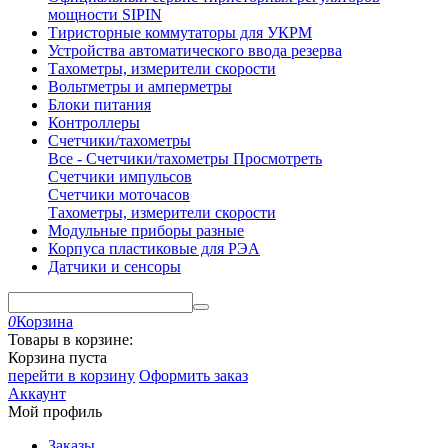
мощности SIPIN
Тиристорные коммутаторы для УКРМ
Устройства автоматического ввода резерва
Тахометры, измерители скорости
Вольтметры и амперметры
Блоки питания
Контроллеры
Счетчики/тахометры
Все - Счетчики/тахометры
Просмотреть
Счетчики импульсов
Счетчики моточасов
Тахометры, измерители скорости
Модульные приборы разные
Корпуса пластиковые для РЭА
Датчики и сенсоры
0
Корзина
Товары в корзине:
Корзина пуста
перейти в корзину
Оформить заказ
Аккаунт
Мой профиль
Заказы