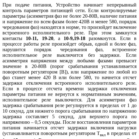
При подаче питания, Устройство начинает непрерывный
контроль параметров питающей сети. Если контролируемые
параметры (асимметрия фаз не более 20-80В, наличие питания
и напряжение по всем фазам более 420В и менее 580, порядок
чередования фаз) находятся в норме, то произойдет включение
встроенного исполнительного реле. При этом замкнутся
контакты
10-11, 19-20
, а
10-9,19-18
разомкнутся. Если в
процессе работы реле произойдет обрыв, одной и более фаз,
нарушится порядок чередования фаз, встроенное
исполнительное реле выключится без задержки. Если
асимметрия напряжения между любыми фазами превысит
значение в 20-80В (порог срабатывания устанавливается
поворотным регулятором [В]), или напряжение по любой из
фаз станет менее 420 В или более 580, то начнется отсчет
задержки отключения встроенного исполнительного реле.
Если в процессе отсчета времени задержки отключения
параметры питания не вернутся к нормативным значениям,
исполнительное реле выключится. Для асимметрии фаз
задержка срабатывания реле регулируется в пределах от 1 до
10 секунд, для нижнего порога срабатывания по напряжению
задержка составляет 5 секунд, для верхнего порога по
напряжению – 0,5 секунды. После восстановления параметров
питания начинается отсчет задержки включения нагрузки
(устанавливается поворотным регулятором T
в пределах от
вкл