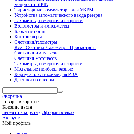
мощности SIPIN
Тиристорные коммутаторы для УКРМ
Устройства автоматического ввода резерва
Тахометры, измерители скорости
Вольтметры и амперметры
Блоки питания
Контроллеры
Счетчики/тахометры
Все - Счетчики/тахометры
Просмотреть
Счетчики импульсов
Счетчики моточасов
Тахометры, измерители скорости
Модульные приборы разные
Корпуса пластиковые для РЭА
Датчики и сенсоры
0
Корзина
Товары в корзине:
Корзина пуста
перейти в корзину
Оформить заказ
Аккаунт
Мой профиль
Заказы