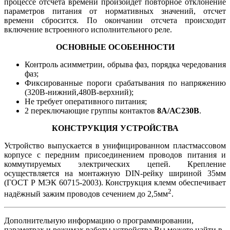
процессе отсчета времени произойдет повторное отклонение
параметров питания от нормативных значений, отсчет
времени сбросится. По окончании отсчета происходит
включение встроенного исполнительного реле.
ОСНОВНЫЕ ОСОБЕННОСТИ
Контроль асимметрии, обрыва фаз, порядка чередования
фаз;
Фиксированные пороги срабатывания по напряжению
(320В-нижний,480В-верхний);
Не требует оперативного питания;
2 переключающие группы контактов
8А/АС230В
.
КОНСТРУКЦИЯ УСТРОЙСТВА
Устройство выпускается в унифицированном пластмассовом
корпусе с передним присоединением проводов питания и
коммутируемых электрических цепей. Крепление
осуществляется на монтажную DIN-рейку шириной 35мм
(ГОСТ Р МЭК 60715-2003). Конструкция клемм обеспечивает
2
надёжный зажим проводов сечением до 2,5мм
.
Дополнительную информацию о программировании,
параметрах и режимах работы устройства Вы можете найти в