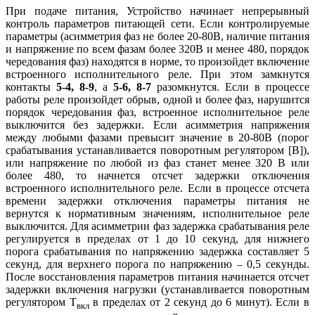
При подаче питания, Устройство начинает непрерывный
контроль параметров питающей сети. Если контролируемые
параметры (асимметрия фаз не более 20-80В, наличие питания
и напряжение по всем фазам более 320В и менее 480, порядок
чередования фаз) находятся в норме, то произойдет включение
встроенного исполнительного реле. При этом замкнутся
контакты
5-4, 8-9
, а
5-6, 8-7
разомкнутся. Если в процессе
работы реле произойдет обрыв, одной и более фаз, нарушится
порядок чередования фаз, встроенное исполнительное реле
выключится без задержки. Если асимметрия напряжения
между любыми фазами превысит значение в 20-80В (порог
срабатывания устанавливается поворотным регулятором [В]),
или напряжение по любой из фаз станет менее 320 В или
более 480, то начнется отсчет задержки отключения
встроенного исполнительного реле. Если в процессе отсчета
времени задержки отключения параметры питания не
вернутся к нормативным значениям, исполнительное реле
выключится. Для асимметрии фаз задержка срабатывания реле
регулируется в пределах от 1 до 10 секунд, для нижнего
порога срабатывания по напряжению задержка составляет 5
секунд, для верхнего порога по напряжению – 0,5 секунды.
После восстановления параметров питания начинается отсчет
задержки включения нагрузки (устанавливается поворотным
регулятором T
в пределах от 2 секунд до 6 минут). Если в
вкл