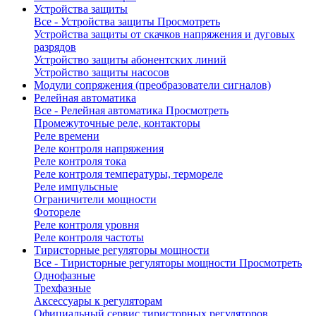
Устройства защиты
Все - Устройства защиты
Просмотреть
Устройства защиты от скачков напряжения и дуговых
разрядов
Устройство защиты абонентских линий
Устройство защиты насосов
Модули сопряжения (преобразователи сигналов)
Релейная автоматика
Все - Релейная автоматика
Просмотреть
Промежуточные реле, контакторы
Реле времени
Реле контроля напряжения
Реле контроля тока
Реле контроля температуры, термореле
Реле импульсные
Ограничители мощности
Фотореле
Реле контроля уровня
Реле контроля частоты
Тиристорные регуляторы мощности
Все - Тиристорные регуляторы мощности
Просмотреть
Однофазные
Трехфазные
Аксессуары к регуляторам
Официальный сервис тиристорных регуляторов