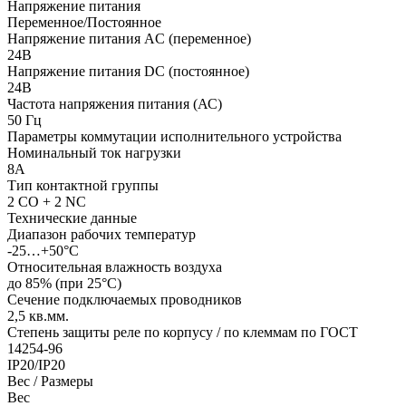
Напряжение питания
Переменное/Постоянное
Напряжение питания AC (переменное)
24В
Напряжение питания DC (постоянное)
24В
Частота напряжения питания (АС)
50
Гц
Параметры коммутации исполнительного устройства
Номинальный ток нагрузки
8А
Тип контактной группы
2 СO + 2 NC
Технические данные
Диапазон рабочих температур
-25…+50°С
Относительная влажность воздуха
до 85% (при 25°С)
Сечение подключаемых проводников
2,5
кв.мм.
Степень защиты реле по корпусу / по клеммам по ГОСТ
14254-96
IP20/IP20
Вес / Размеры
Вес