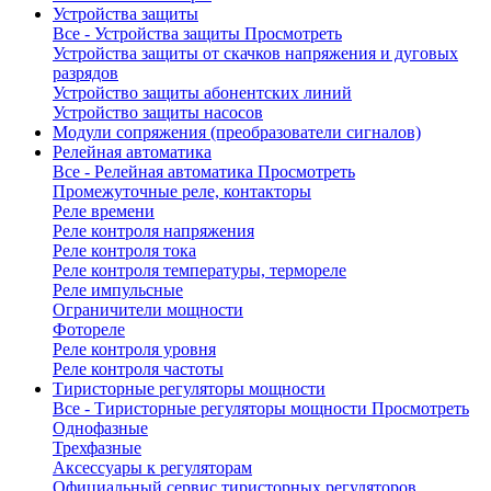
Устройства защиты
Все - Устройства защиты
Просмотреть
Устройства защиты от скачков напряжения и дуговых
разрядов
Устройство защиты абонентских линий
Устройство защиты насосов
Модули сопряжения (преобразователи сигналов)
Релейная автоматика
Все - Релейная автоматика
Просмотреть
Промежуточные реле, контакторы
Реле времени
Реле контроля напряжения
Реле контроля тока
Реле контроля температуры, термореле
Реле импульсные
Ограничители мощности
Фотореле
Реле контроля уровня
Реле контроля частоты
Тиристорные регуляторы мощности
Все - Тиристорные регуляторы мощности
Просмотреть
Однофазные
Трехфазные
Аксессуары к регуляторам
Официальный сервис тиристорных регуляторов