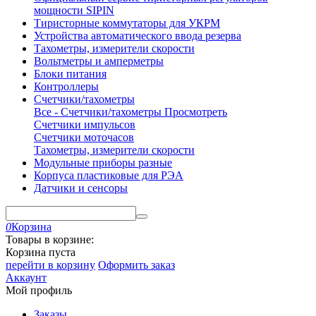
мощности SIPIN
Тиристорные коммутаторы для УКРМ
Устройства автоматического ввода резерва
Тахометры, измерители скорости
Вольтметры и амперметры
Блоки питания
Контроллеры
Счетчики/тахометры
Все - Счетчики/тахометры
Просмотреть
Счетчики импульсов
Счетчики моточасов
Тахометры, измерители скорости
Модульные приборы разные
Корпуса пластиковые для РЭА
Датчики и сенсоры
0
Корзина
Товары в корзине:
Корзина пуста
перейти в корзину
Оформить заказ
Аккаунт
Мой профиль
Заказы