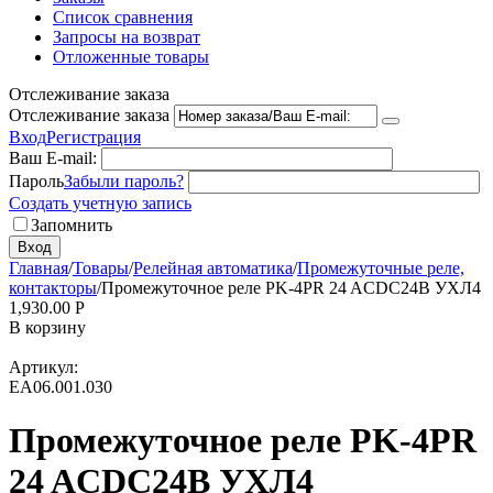
Список сравнения
Запросы на возврат
Отложенные товары
Отслеживание заказа
Отслеживание заказа
Вход
Регистрация
Ваш E-mail:
Пароль
Забыли пароль?
Создать учетную запись
Запомнить
Вход
Главная
/
Товары
/
Релейная автоматика
/
Промежуточные реле,
контакторы
/
Промежуточное реле PK-4PR 24 ACDC24B УХЛ4
1,930.00
Р
В корзину
Артикул:
EA06.001.030
Промежуточное реле PK-4PR
24 ACDC24B УХЛ4