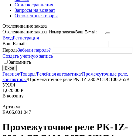
Список сравнения
Запросы на возврат
Отложенные товары
Отслеживание заказа
Отслеживание заказа
Вход
Регистрация
Ваш E-mail:
Пароль
Забыли пароль?
Создать учетную запись
Запомнить
Вход
Главная
/
Товары
/
Релейная автоматика
/
Промежуточные реле,
контакторы
/
Промежуточное реле PK-1Z-230 ACDC100-265B
УХЛ4
1,620.00
Р
В корзину
Артикул:
EA06.001.047
Промежуточное реле PK-1Z-