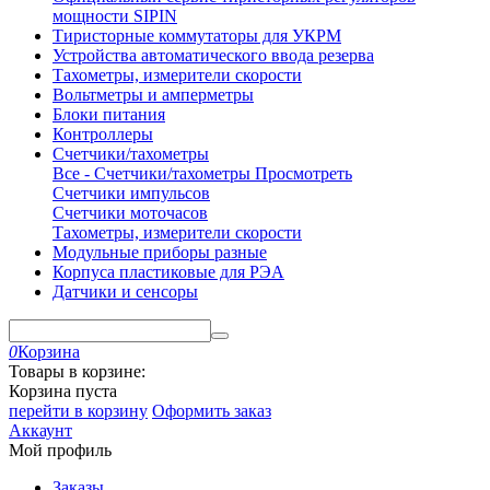
мощности SIPIN
Тиристорные коммутаторы для УКРМ
Устройства автоматического ввода резерва
Тахометры, измерители скорости
Вольтметры и амперметры
Блоки питания
Контроллеры
Счетчики/тахометры
Все - Счетчики/тахометры
Просмотреть
Счетчики импульсов
Счетчики моточасов
Тахометры, измерители скорости
Модульные приборы разные
Корпуса пластиковые для РЭА
Датчики и сенсоры
0
Корзина
Товары в корзине:
Корзина пуста
перейти в корзину
Оформить заказ
Аккаунт
Мой профиль
Заказы