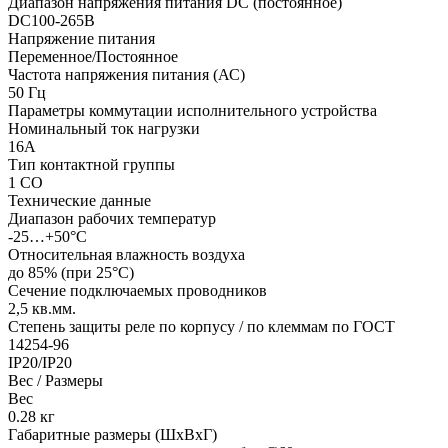
Диапазон напряжения питания DC (постоянное)
DC100-265В
Напряжение питания
Переменное/Постоянное
Частота напряжения питания (АС)
50
Гц
Параметры коммутации исполнительного устройства
Номинальный ток нагрузки
16А
Тип контактной группы
1 СO
Технические данные
Диапазон рабочих температур
-25…+50°С
Относительная влажность воздуха
до 85% (при 25°С)
Сечение подключаемых проводников
2,5
кв.мм.
Степень защиты реле по корпусу / по клеммам по ГОСТ
14254-96
IP20/IP20
Вес / Размеры
Вес
0.28
кг
Габаритные размеры (ШхВхГ)