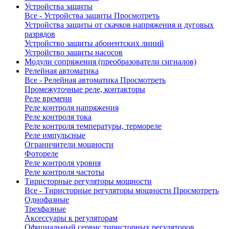
Устройства защиты
Все - Устройства защиты
Просмотреть
Устройства защиты от скачков напряжения и дуговых
разрядов
Устройство защиты абонентских линий
Устройство защиты насосов
Модули сопряжения (преобразователи сигналов)
Релейная автоматика
Все - Релейная автоматика
Просмотреть
Промежуточные реле, контакторы
Реле времени
Реле контроля напряжения
Реле контроля тока
Реле контроля температуры, термореле
Реле импульсные
Ограничители мощности
Фотореле
Реле контроля уровня
Реле контроля частоты
Тиристорные регуляторы мощности
Все - Тиристорные регуляторы мощности
Просмотреть
Однофазные
Трехфазные
Аксессуары к регуляторам
Официальный сервис тиристорных регуляторов