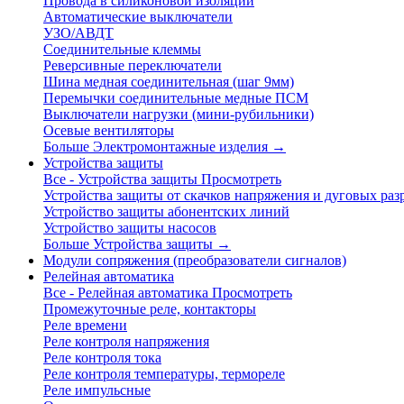
Провода в силиконовой изоляции
Автоматические выключатели
УЗО/АВДТ
Соединительные клеммы
Реверсивные переключатели
Шина медная соединительная (шаг 9мм)
Перемычки соединительные медные ПСМ
Выключатели нагрузки (мини-рубильники)
Осевые вентиляторы
Больше Электромонтажные изделия
→
Устройства защиты
Все - Устройства защиты
Просмотреть
Устройства защиты от скачков напряжения и дуговых раз
Устройство защиты абонентских линий
Устройство защиты насосов
Больше Устройства защиты
→
Модули сопряжения (преобразователи сигналов)
Релейная автоматика
Все - Релейная автоматика
Просмотреть
Промежуточные реле, контакторы
Реле времени
Реле контроля напряжения
Реле контроля тока
Реле контроля температуры, термореле
Реле импульсные