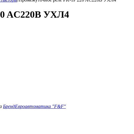
20 AC220B УХЛ4
а
Бренд
Евроавтоматика "F&F"