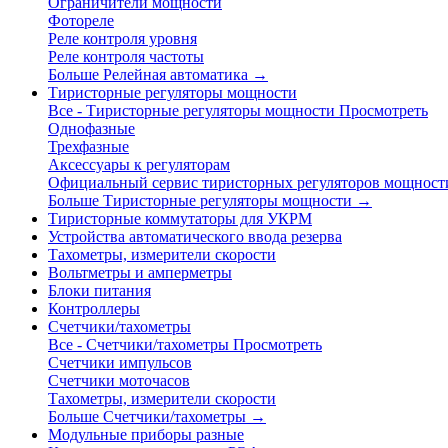
Ограничители мощности
Фотореле
Реле контроля уровня
Реле контроля частоты
Больше Релейная автоматика
→
Тиристорные регуляторы мощности
Все - Тиристорные регуляторы мощности
Просмотреть
Однофазные
Трехфазные
Аксессуары к регуляторам
Официальный сервис тиристорных регуляторов мощност
Больше Тиристорные регуляторы мощности
→
Тиристорные коммутаторы для УКРМ
Устройства автоматического ввода резерва
Тахометры, измерители скорости
Вольтметры и амперметры
Блоки питания
Контроллеры
Счетчики/тахометры
Все - Счетчики/тахометры
Просмотреть
Счетчики импульсов
Счетчики моточасов
Тахометры, измерители скорости
Больше Счетчики/тахометры
→
Модульные приборы разные