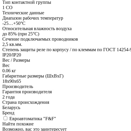
Тип контактной группы
1 СO
Технические данные
Диапазон рабочих температур
-25…+50°С
Относительная влажность воздуха
до 85% (при 25°С)
Сечение подключаемых проводников
2,5
кв.мм.
Степень защиты реле по корпусу / по клеммам по ГОСТ 14254-
IP20/IP20
Вес / Размеры
Вес
0.06
кг
Габаритные размеры (ШхВхГ)
18х90х65
Производитель
Гарантия производителя
2 года
Страна происхождения
Беларусь
Бренд
Евроавтоматика "F&F"
Найти похожие
Возможно, вас это заинтересует