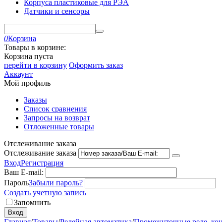
Корпуса пластиковые для РЭА
Датчики и сенсоры
0
Корзина
Товары в корзине:
Корзина пуста
перейти в корзину
Оформить заказ
Аккаунт
Мой профиль
Заказы
Список сравнения
Запросы на возврат
Отложенные товары
Отслеживание заказа
Отслеживание заказа
Вход
Регистрация
Ваш E-mail:
Пароль
Забыли пароль?
Создать учетную запись
Запомнить
Вход
Главная
/
Товары
/
Релейная автоматика
/
Промежуточные реле, ко