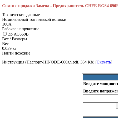
Снято с продажи Замена - Предохранитель CHFE RGS4 690
Технические данные
Номинальный ток плавкой вставки
100А
Рабочее напряжение
до АС660В
Вес / Размеры
Вес
0.039
кг
Найти похожие
Инструкция (Паспорт-HINODE-660gh.pdf, 364 Kb) [
Скачать
]
Введите мощност
Введите напряжен