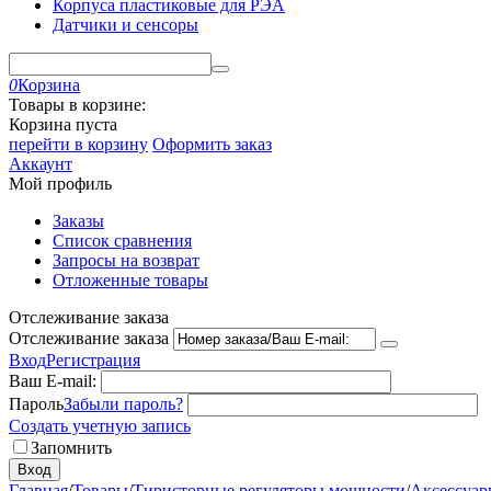
Корпуса пластиковые для РЭА
Датчики и сенсоры
0
Корзина
Товары в корзине:
Корзина пуста
перейти в корзину
Оформить заказ
Аккаунт
Мой профиль
Заказы
Список сравнения
Запросы на возврат
Отложенные товары
Отслеживание заказа
Отслеживание заказа
Вход
Регистрация
Ваш E-mail:
Пароль
Забыли пароль?
Создать учетную запись
Запомнить
Вход
Главная
/
Товары
/
Тиристорные регуляторы мощности
/
Аксессуар