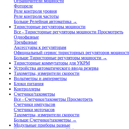
Ограничители мощности
Фотореле
Реле контроля уровня
Реле контроля частоты
Больше Релейная автоматика
→
Тиристорные регуляторы мощности
Все - Тиристорные регуляторы мощности
Просмотреть
Однофазные
Трехфазные
Аксессуары к регуляторам
Официальный сервис тиристорных регуляторов мощност
Больше Тиристорные регуляторы мощности
→
Тиристорные коммутаторы для УКРМ
Устройства автоматического ввода резерва
Тахометры, измерители скорости
Вольтметры и амперметры
Блоки питания
Контроллеры
Счетчики/тахометры
Все - Счетчики/тахометры
Просмотреть
Счетчики импульсов
Счетчики моточасов
Тахометры, измерители скорости
Больше Счетчики/тахометры
→
Модульные приборы разные