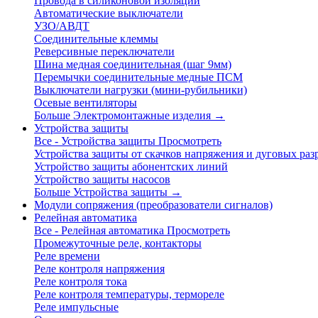
Провода в силиконовой изоляции
Автоматические выключатели
УЗО/АВДТ
Соединительные клеммы
Реверсивные переключатели
Шина медная соединительная (шаг 9мм)
Перемычки соединительные медные ПСМ
Выключатели нагрузки (мини-рубильники)
Осевые вентиляторы
Больше Электромонтажные изделия
→
Устройства защиты
Все - Устройства защиты
Просмотреть
Устройства защиты от скачков напряжения и дуговых раз
Устройство защиты абонентских линий
Устройство защиты насосов
Больше Устройства защиты
→
Модули сопряжения (преобразователи сигналов)
Релейная автоматика
Все - Релейная автоматика
Просмотреть
Промежуточные реле, контакторы
Реле времени
Реле контроля напряжения
Реле контроля тока
Реле контроля температуры, термореле
Реле импульсные