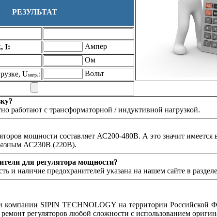
РЕЗУЛЬТАТ
Ампер
 I:
Ом
Вольт
рузке, U
.:
нагр
зку?
но работают с трансформаторной / индуктивной нагрузкой.
уляторов мощности составляет АС200-480В. А это значит имеетс
фазным АС230В (220В).
ители для регулятора мощности?
ть и наличие предохранителей указана на нашем сайте в раздел
и компании SIPIN TECHNOLOGY на территории Российской Фе
емонт регуляторов любой сложности с использованием оригина