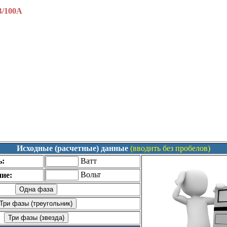
В/100А
Исходные (расчетные) данные
(вводить без пробелов)
ь:
Ватт
Вольт
ие: