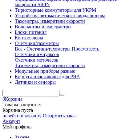
мощности SIPIN
Тиристорные коммутаторы для УКРМ
Устройства автоматического ввода резерва
Тахометры, измерители скорости
Вольтметры и амперметры
Блоки питания
Контроллеры
Счетчики/тахометры
Все - Счетчики/тахометры
Просмотреть
Счетчики импульсов
Счетчики моточасов
Тахометры, измерители скорости
Модульные приборы разные
Корпуса пластиковые для РЭА
Датчики и сенсоры
0
Корзина
Товары в корзине:
Корзина пуста
перейти в корзину
Оформить заказ
Аккаунт
Мой профиль
Заказы