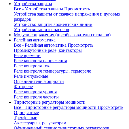
Устройства защиты
Все - Устройства защиты
Просмотреть
Устройства защиты от скачков напряжения и дуговых
разрядов
Устройство защиты абонентских линий
Устройство защиты насосов
Модули сопряжения (преобразователи сигналов)
Релейная автоматика
Все - Релейная автоматика
Просмотреть
Промежуточные реле, контакторы
Реле времени
Реле контроля напряжения
Реле контроля тока
Реле контроля температуры, термореле
Реле импульсные
Ограничители мощности
Фотореле
Реле контроля уровня
Реле контроля частоты
Тиристорные регуляторы мощности
Все - Тиристорные регуляторы мощности
Просмотреть
Однофазные
Трехфазные
Аксессуары к регуляторам
Официальный сервис тиристорных регуляторов