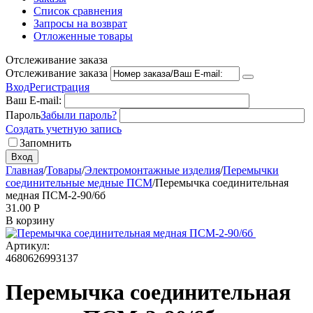
Список сравнения
Запросы на возврат
Отложенные товары
Отслеживание заказа
Отслеживание заказа
Вход
Регистрация
Ваш E-mail:
Пароль
Забыли пароль?
Создать учетную запись
Запомнить
Вход
Главная
/
Товары
/
Электромонтажные изделия
/
Перемычки
соединительные медные ПСМ
/
Перемычка соединительная
медная ПСМ-2-90/6б
31.00
Р
В корзину
Артикул:
4680626993137
Перемычка соединительная