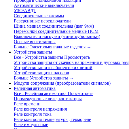
Провода в силиконовой изоляции
Автоматические выключатели
УЗО/АВДТ
Соединительные клеммы
Реверсивные переключатели
Шина медная соединительная (шаг 9мм)
Перемычки соединительные медные ПСМ
Выключатели нагрузки (мини-рубильники)
Осевые вентиляторы
Больше Электромонтажные изделия
→
Устройства защиты
Все - Устройства защиты
Просмотреть
Устройства защиты от скачков напряжения и дуговых раз
Устройство защиты абонентских линий
Устройство защиты насосов
Больше Устройства защиты
→
Модули сопряжения (преобразователи сигналов)
Релейная автоматика
Все - Релейная автоматика
Просмотреть
Промежуточные реле, контакторы
Реле времени
Реле контроля напряжения
Реле контроля тока
Реле контроля температуры, термореле
Реле импульсные