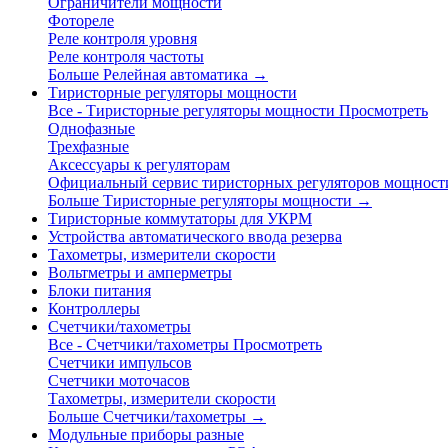
Ограничители мощности
Фотореле
Реле контроля уровня
Реле контроля частоты
Больше Релейная автоматика
→
Тиристорные регуляторы мощности
Все - Тиристорные регуляторы мощности
Просмотреть
Однофазные
Трехфазные
Аксессуары к регуляторам
Официальный сервис тиристорных регуляторов мощност
Больше Тиристорные регуляторы мощности
→
Тиристорные коммутаторы для УКРМ
Устройства автоматического ввода резерва
Тахометры, измерители скорости
Вольтметры и амперметры
Блоки питания
Контроллеры
Счетчики/тахометры
Все - Счетчики/тахометры
Просмотреть
Счетчики импульсов
Счетчики моточасов
Тахометры, измерители скорости
Больше Счетчики/тахометры
→
Модульные приборы разные