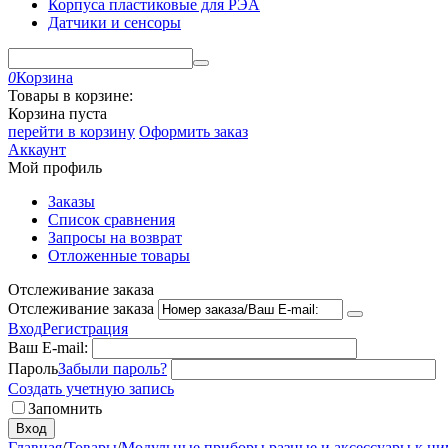
Корпуса пластиковые для РЭА
Датчики и сенсоры
0
Корзина
Товары в корзине:
Корзина пуста
перейти в корзину
Оформить заказ
Аккаунт
Мой профиль
Заказы
Список сравнения
Запросы на возврат
Отложенные товары
Отслеживание заказа
Отслеживание заказа
Вход
Регистрация
Ваш E-mail:
Пароль
Забыли пароль?
Создать учетную запись
Запомнить
Вход
Главная
/
Товары
/
Модульные приборы разные и аксессуары к ни