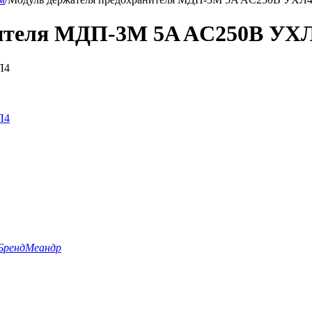
нителя МДП-3М 5A AC250В УХ
Бренд
Меандр