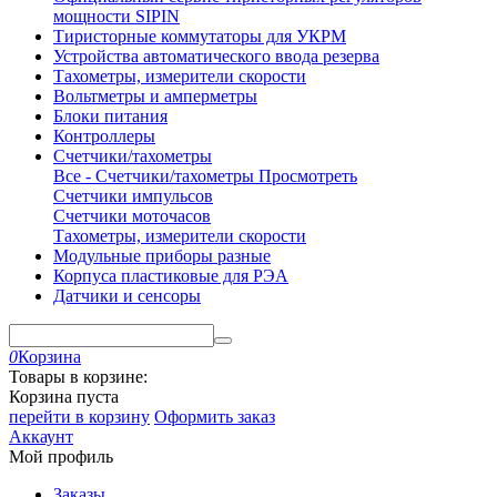
мощности SIPIN
Тиристорные коммутаторы для УКРМ
Устройства автоматического ввода резерва
Тахометры, измерители скорости
Вольтметры и амперметры
Блоки питания
Контроллеры
Счетчики/тахометры
Все - Счетчики/тахометры
Просмотреть
Счетчики импульсов
Счетчики моточасов
Тахометры, измерители скорости
Модульные приборы разные
Корпуса пластиковые для РЭА
Датчики и сенсоры
0
Корзина
Товары в корзине:
Корзина пуста
перейти в корзину
Оформить заказ
Аккаунт
Мой профиль
Заказы