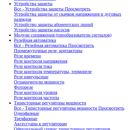
Устройства защиты
Все - Устройства защиты
Просмотреть
Устройства защиты от скачков напряжения и дуговых
разрядов
Устройство защиты абонентских линий
Устройство защиты насосов
Модули сопряжения (преобразователи сигналов)
Релейная автоматика
Все - Релейная автоматика
Просмотреть
Промежуточные реле, контакторы
Реле времени
Реле контроля напряжения
Реле контроля тока
Реле контроля температуры, термореле
Реле импульсные
Ограничители мощности
Фотореле
Реле контроля уровня
Реле контроля частоты
Тиристорные регуляторы мощности
Все - Тиристорные регуляторы мощности
Просмотреть
Однофазные
Трехфазные
Аксессуары к регуляторам
Официальный сервис тиристорных регуляторов