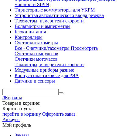
мощности SIPIN
Тиристорные коммутаторы для УКРМ
Устройства автоматического ввода резерва
Тахометры, измерители скорости
Вольтметры и амперметры
Блоки питания
Контроллеры
Счетчики/тахометры
Все - Счетчики/тахометры
Просмотреть
Счетчики импульсов
Счетчики моточасов
Тахометры, измерители скорости
Модульные приборы разные
Корпуса пластиковые для РЭА
Датчики и сенсоры
0
Корзина
Товары в корзине:
Корзина пуста
перейти в корзину
Оформить заказ
Аккаунт
Мой профиль
Заказы