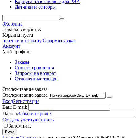
Корпуса пластиковые для РЭА
Датчики и сенсоры
0
Корзина
Товары в корзине:
Корзина пуста
перейти в корзину
Оформить заказ
Аккаунт
Мой профиль
Заказы
Список сравнения
Запросы на возврат
Отложенные товары
Отслеживание заказа
Отслеживание заказа
Вход
Регистрация
Ваш E-mail:
Пароль
Забыли пароль?
Создать учетную запись
Запомнить
Вход
Главная
/
Товары
/
Фильтр масляный Mercury 35-8m0123025