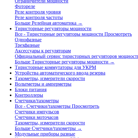
Ограничители мощности
Фотореле
Реле контроля уровня
Реле контроля частоты
Больше Релейная автоматика
→
Тиристорные регуляторы мощности
Все - Тиристорные регуляторы мощности
Просмотреть
Однофазные
Трехфазные
Аксессуары к регуляторам
Официальный сервис тиристорных регуляторов мощност
Больше Тиристорные регуляторы мощности
→
Тиристорные коммутаторы для УКРМ
Устройства автоматического ввода резерва
Тахометры, измерители скорости
Вольтметры и амперметры
Блоки питания
Контроллеры
Счетчики/тахометры
Все - Счетчики/тахометры
Просмотреть
Счетчики импульсов
Счетчики моточасов
Тахометры, измерители скорости
Больше Счетчики/тахометры
→
Модульные приборы разные