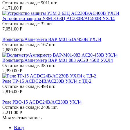
Остаток на складе:
9011 шт.
4,171.00
Р
Устройство защиты УЗМ-3-63Ц AC230В/AC400B УХЛ4
Остаток на складе:
32 шт.
7,051.00
Р
Вольтметр/Амперметр ВАР-М01 63А/450В УХЛ4
Остаток на складе:
167 шт.
2,689.00
Р
Вольтметр/Амперметр ВАР-М01-083 АС20-450В УХЛ4
Остаток на складе:
385 шт.
2,390.00
Р
Реле ТР-15 ACDC24В/АС230В УХЛ4 с ТД-2
Остаток на складе:
493 шт.
2,816.00
Р
Реле РВО-15 ACDC24B/AC230B УХЛ4
Остаток на складе:
2406 шт.
2,211.00
Р
Моя учетная запись
Вход