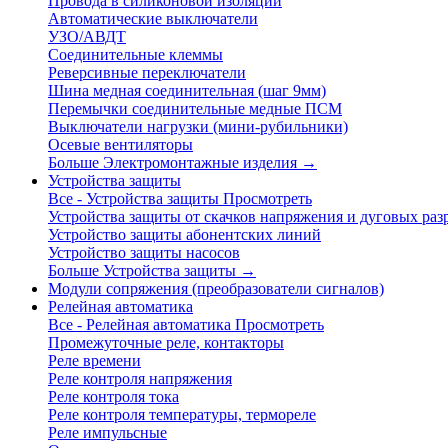
Провода в силиконовой изоляции
Автоматические выключатели
УЗО/АВДТ
Соединительные клеммы
Реверсивные переключатели
Шина медная соединительная (шаг 9мм)
Перемычки соединительные медные ПСМ
Выключатели нагрузки (мини-рубильники)
Осевые вентиляторы
Больше Электромонтажные изделия
→
Устройства защиты
Все - Устройства защиты
Просмотреть
Устройства защиты от скачков напряжения и дуговых раз
Устройство защиты абонентских линий
Устройство защиты насосов
Больше Устройства защиты
→
Модули сопряжения (преобразователи сигналов)
Релейная автоматика
Все - Релейная автоматика
Просмотреть
Промежуточные реле, контакторы
Реле времени
Реле контроля напряжения
Реле контроля тока
Реле контроля температуры, термореле
Реле импульсные