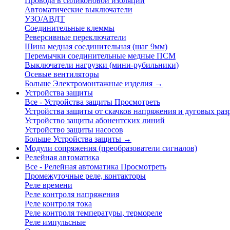
Провода в силиконовой изоляции
Автоматические выключатели
УЗО/АВДТ
Соединительные клеммы
Реверсивные переключатели
Шина медная соединительная (шаг 9мм)
Перемычки соединительные медные ПСМ
Выключатели нагрузки (мини-рубильники)
Осевые вентиляторы
Больше Электромонтажные изделия
→
Устройства защиты
Все - Устройства защиты
Просмотреть
Устройства защиты от скачков напряжения и дуговых раз
Устройство защиты абонентских линий
Устройство защиты насосов
Больше Устройства защиты
→
Модули сопряжения (преобразователи сигналов)
Релейная автоматика
Все - Релейная автоматика
Просмотреть
Промежуточные реле, контакторы
Реле времени
Реле контроля напряжения
Реле контроля тока
Реле контроля температуры, термореле
Реле импульсные