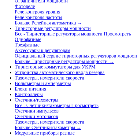
Ограничители мощности
Фотореле
Реле контроля уровня
Реле контроля частоты
Больше Релейная автоматика
→
Тиристорные регуляторы мощности
Все - Тиристорные регуляторы мощности
Просмотреть
Однофазные
Трехфазные
Аксессуары к регуляторам
Официальный сервис тиристорных регуляторов мощност
Больше Тиристорные регуляторы мощности
→
Тиристорные коммутаторы для УКРМ
Устройства автоматического ввода резерва
Тахометры, измерители скорости
Вольтметры и амперметры
Блоки питания
Контроллеры
Счетчики/тахометры
Все - Счетчики/тахометры
Просмотреть
Счетчики импульсов
Счетчики моточасов
Тахометры, измерители скорости
Больше Счетчики/тахометры
→
Модульные приборы разные