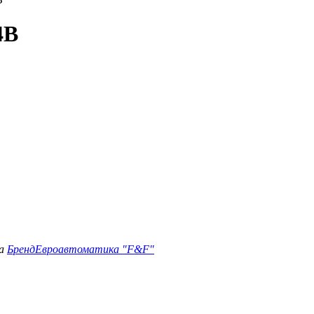
4B
а
Бренд
Евроавтоматика "F&F"