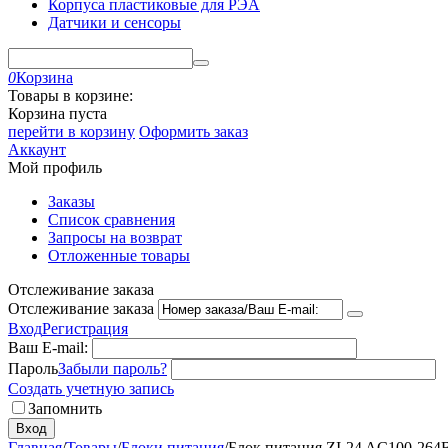
Корпуса пластиковые для РЭА
Датчики и сенсоры
0
Корзина
Товары в корзине:
Корзина пуста
перейти в корзину
Оформить заказ
Аккаунт
Мой профиль
Заказы
Список сравнения
Запросы на возврат
Отложенные товары
Отслеживание заказа
Отслеживание заказа
Вход
Регистрация
Ваш E-mail:
Пароль
Забыли пароль?
Создать учетную запись
Запомнить
Вход
Главная
/
Товары
/
Блоки питания
/
Блок питания ZI-24 AC100-264