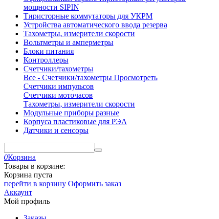
мощности SIPIN
Тиристорные коммутаторы для УКРМ
Устройства автоматического ввода резерва
Тахометры, измерители скорости
Вольтметры и амперметры
Блоки питания
Контроллеры
Счетчики/тахометры
Все - Счетчики/тахометры
Просмотреть
Счетчики импульсов
Счетчики моточасов
Тахометры, измерители скорости
Модульные приборы разные
Корпуса пластиковые для РЭА
Датчики и сенсоры
0
Корзина
Товары в корзине:
Корзина пуста
перейти в корзину
Оформить заказ
Аккаунт
Мой профиль
Заказы