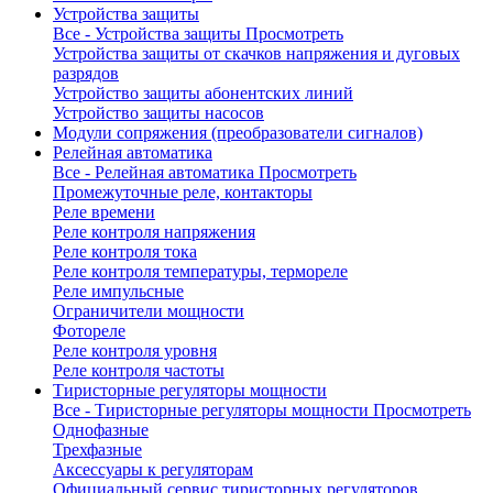
Устройства защиты
Все - Устройства защиты
Просмотреть
Устройства защиты от скачков напряжения и дуговых
разрядов
Устройство защиты абонентских линий
Устройство защиты насосов
Модули сопряжения (преобразователи сигналов)
Релейная автоматика
Все - Релейная автоматика
Просмотреть
Промежуточные реле, контакторы
Реле времени
Реле контроля напряжения
Реле контроля тока
Реле контроля температуры, термореле
Реле импульсные
Ограничители мощности
Фотореле
Реле контроля уровня
Реле контроля частоты
Тиристорные регуляторы мощности
Все - Тиристорные регуляторы мощности
Просмотреть
Однофазные
Трехфазные
Аксессуары к регуляторам
Официальный сервис тиристорных регуляторов