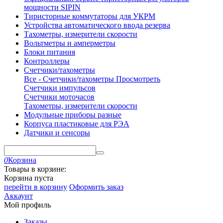
мощности SIPIN
Тиристорные коммутаторы для УКРМ
Устройства автоматического ввода резерва
Тахометры, измерители скорости
Вольтметры и амперметры
Блоки питания
Контроллеры
Счетчики/тахометры
Все - Счетчики/тахометры
Просмотреть
Счетчики импульсов
Счетчики моточасов
Тахометры, измерители скорости
Модульные приборы разные
Корпуса пластиковые для РЭА
Датчики и сенсоры
0
Корзина
Товары в корзине:
Корзина пуста
перейти в корзину
Оформить заказ
Аккаунт
Мой профиль
Заказы