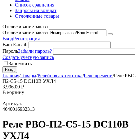
Список сравнения
Запросы на возврат
Отложенные товары
Отслеживание заказа
Отслеживание заказа
Вход
Регистрация
Ваш E-mail:
Пароль
Забыли пароль?
Создать учетную запись
Запомнить
Вход
Главная
/
Товары
/
Релейная автоматика
/
Реле времени
/
Реле РВО-
П2-С5-15 DC110В УХЛ4
3,996.00
Р
В корзину
Артикул:
4640016932313
Реле РВО-П2-С5-15 DC110В
УХЛ4