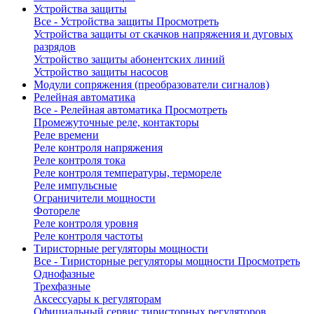
Устройства защиты
Все - Устройства защиты
Просмотреть
Устройства защиты от скачков напряжения и дуговых
разрядов
Устройство защиты абонентских линий
Устройство защиты насосов
Модули сопряжения (преобразователи сигналов)
Релейная автоматика
Все - Релейная автоматика
Просмотреть
Промежуточные реле, контакторы
Реле времени
Реле контроля напряжения
Реле контроля тока
Реле контроля температуры, термореле
Реле импульсные
Ограничители мощности
Фотореле
Реле контроля уровня
Реле контроля частоты
Тиристорные регуляторы мощности
Все - Тиристорные регуляторы мощности
Просмотреть
Однофазные
Трехфазные
Аксессуары к регуляторам
Официальный сервис тиристорных регуляторов