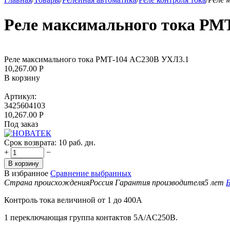
Реле максимального тока РМ
Реле максимального тока РМТ-104 AC230В УХЛ3.1
10,267.00
Р
В корзину
Артикул:
3425604103
10,267.00
Р
Под заказ
Срок возврата:
10 раб. дн.
+
−
В корзину
В избранное
Сравнение выбранных
Страна происхождения
Россия
Гарантия производителя
5 лет
Б
Контроль тока величиной от 1 до 400А
1 переключающая группа контактов 5А/AC250В.