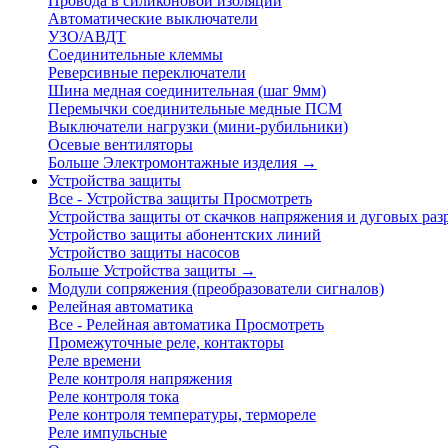
Провода в силиконовой изоляции
Автоматические выключатели
УЗО/АВДТ
Соединительные клеммы
Реверсивные переключатели
Шина медная соединительная (шаг 9мм)
Перемычки соединительные медные ПСМ
Выключатели нагрузки (мини-рубильники)
Осевые вентиляторы
Больше Электромонтажные изделия
→
Устройства защиты
Все - Устройства защиты
Просмотреть
Устройства защиты от скачков напряжения и дуговых раз
Устройство защиты абонентских линий
Устройство защиты насосов
Больше Устройства защиты
→
Модули сопряжения (преобразователи сигналов)
Релейная автоматика
Все - Релейная автоматика
Просмотреть
Промежуточные реле, контакторы
Реле времени
Реле контроля напряжения
Реле контроля тока
Реле контроля температуры, термореле
Реле импульсные