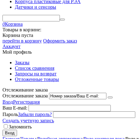
Корпуса пластиковые для РЭА
Датчики и сенсоры
0
Корзина
Товары в корзине:
Корзина пуста
перейти в корзину
Оформить заказ
Аккаунт
Мой профиль
Заказы
Список сравнения
Запросы на возврат
Отложенные товары
Отслеживание заказа
Отслеживание заказа
Вход
Регистрация
Ваш E-mail:
Пароль
Забыли пароль?
Создать учетную запись
Запомнить
Вход
Главная
/
Товары
/
Релейная автоматика
/
Реле контроля тока
/
Реле 