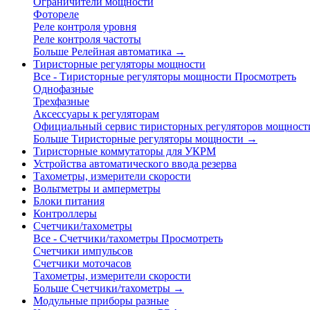
Ограничители мощности
Фотореле
Реле контроля уровня
Реле контроля частоты
Больше Релейная автоматика
→
Тиристорные регуляторы мощности
Все - Тиристорные регуляторы мощности
Просмотреть
Однофазные
Трехфазные
Аксессуары к регуляторам
Официальный сервис тиристорных регуляторов мощност
Больше Тиристорные регуляторы мощности
→
Тиристорные коммутаторы для УКРМ
Устройства автоматического ввода резерва
Тахометры, измерители скорости
Вольтметры и амперметры
Блоки питания
Контроллеры
Счетчики/тахометры
Все - Счетчики/тахометры
Просмотреть
Счетчики импульсов
Счетчики моточасов
Тахометры, измерители скорости
Больше Счетчики/тахометры
→
Модульные приборы разные