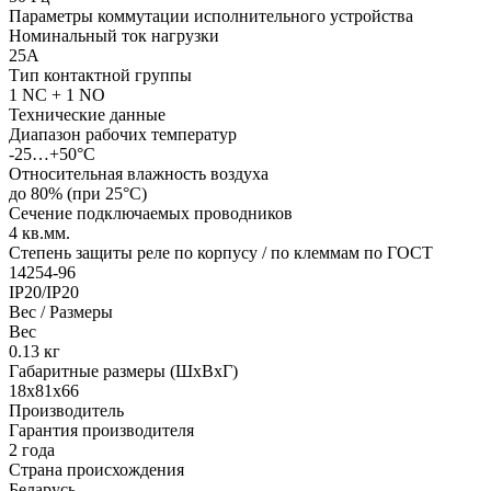
Параметры коммутации исполнительного устройства
Номинальный ток нагрузки
25А
Тип контактной группы
1 NC + 1 NO
Технические данные
Диапазон рабочих температур
-25…+50°С
Относительная влажность воздуха
до 80% (при 25°С)
Сечение подключаемых проводников
4
кв.мм.
Степень защиты реле по корпусу / по клеммам по ГОСТ
14254-96
IP20/IP20
Вес / Размеры
Вес
0.13
кг
Габаритные размеры (ШхВхГ)
18х81х66
Производитель
Гарантия производителя
2 года
Страна происхождения
Беларусь