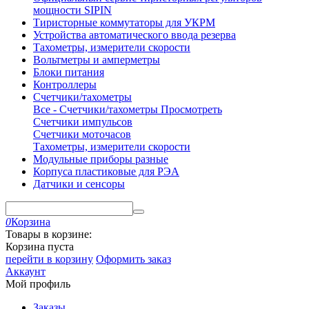
мощности SIPIN
Тиристорные коммутаторы для УКРМ
Устройства автоматического ввода резерва
Тахометры, измерители скорости
Вольтметры и амперметры
Блоки питания
Контроллеры
Счетчики/тахометры
Все - Счетчики/тахометры
Просмотреть
Счетчики импульсов
Счетчики моточасов
Тахометры, измерители скорости
Модульные приборы разные
Корпуса пластиковые для РЭА
Датчики и сенсоры
0
Корзина
Товары в корзине:
Корзина пуста
перейти в корзину
Оформить заказ
Аккаунт
Мой профиль
Заказы