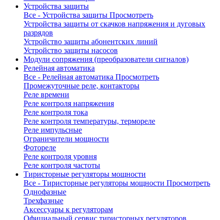
Устройства защиты
Все - Устройства защиты
Просмотреть
Устройства защиты от скачков напряжения и дуговых
разрядов
Устройство защиты абонентских линий
Устройство защиты насосов
Модули сопряжения (преобразователи сигналов)
Релейная автоматика
Все - Релейная автоматика
Просмотреть
Промежуточные реле, контакторы
Реле времени
Реле контроля напряжения
Реле контроля тока
Реле контроля температуры, термореле
Реле импульсные
Ограничители мощности
Фотореле
Реле контроля уровня
Реле контроля частоты
Тиристорные регуляторы мощности
Все - Тиристорные регуляторы мощности
Просмотреть
Однофазные
Трехфазные
Аксессуары к регуляторам
Официальный сервис тиристорных регуляторов