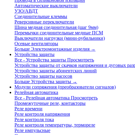
Провода в силиконовой изоляции
Автоматические выключатели
УЗО/АВДТ
Соединительные клеммы
Реверсивные переключатели
Шина медная соединительная (шаг 9мм)
Перемычки соединительные медные ПСМ
Выключатели нагрузки (мини-рубильники)
Осевые вентиляторы
Больше Электромонтажные изделия
→
Устройства защиты
Все - Устройства защиты
Просмотреть
Устройства защиты от скачков напряжения и дуговых раз
Устройство защиты абонентских линий
Устройство защиты насосов
Больше Устройства защиты
→
Модули сопряжения (преобразователи сигналов)
Релейная автоматика
Все - Релейная автоматика
Просмотреть
Промежуточные реле, контакторы
Реле времени
Реле контроля напряжения
Реле контроля тока
Реле контроля температуры, термореле
Реле импульсные