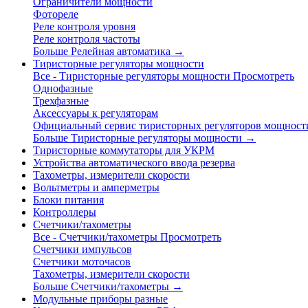
Ограничители мощности
Фотореле
Реле контроля уровня
Реле контроля частоты
Больше Релейная автоматика
→
Тиристорные регуляторы мощности
Все - Тиристорные регуляторы мощности
Просмотреть
Однофазные
Трехфазные
Аксессуары к регуляторам
Официальный сервис тиристорных регуляторов мощност
Больше Тиристорные регуляторы мощности
→
Тиристорные коммутаторы для УКРМ
Устройства автоматического ввода резерва
Тахометры, измерители скорости
Вольтметры и амперметры
Блоки питания
Контроллеры
Счетчики/тахометры
Все - Счетчики/тахометры
Просмотреть
Счетчики импульсов
Счетчики моточасов
Тахометры, измерители скорости
Больше Счетчики/тахометры
→
Модульные приборы разные