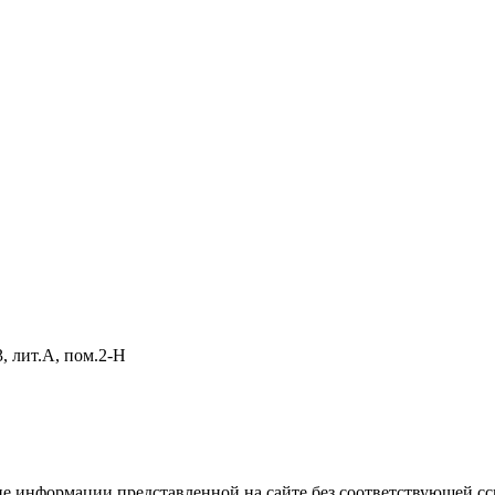
, лит.А, пом.2-Н
 информации представленной на сайте без соответствующей сс